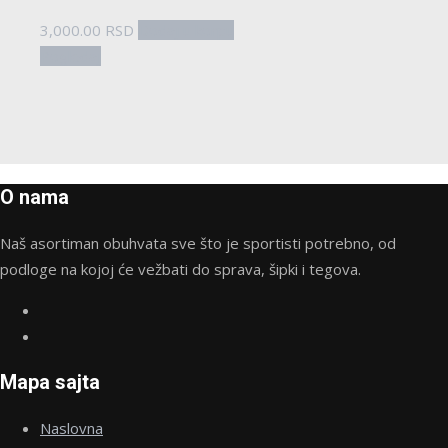
3,000.00
RSD
Dodaj u korpu
Pogledaj
O nama
Naš asortiman obuhvata sve što je sportisti potrebno, od
podloge na kojoj će vežbati do sprava, šipki i tegova.
Mapa sajta
Naslovna