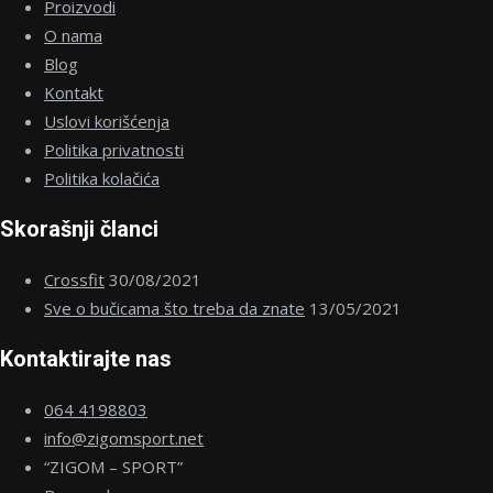
Proizvodi
O nama
Blog
Kontakt
Uslovi korišćenja
Politika privatnosti
Politika kolačića
Skorašnji članci
Crossfit
30/08/2021
Sve o bučicama što treba da znate
13/05/2021
Kontaktirajte nas
064 4198803
info@zigomsport.net
“ZIGOM – SPORT”