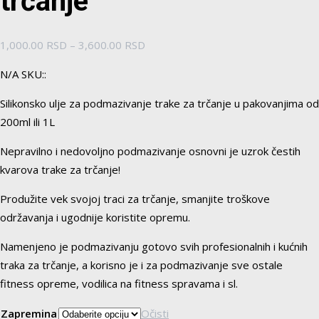
trčanje
Raspon
1,000.00
RSD
–
3,600.00
RSD
cena:
N/A SKU::
od
1,000.00 RSD
Silikonsko ulje za podmazivanje trake za trčanje u pakovanjima od
do
200ml ili 1L
3,600.00 RSD
Nepravilno i nedovoljno podmazivanje osnovni je uzrok čestih
kvarova trake za trčanje!
Produžite vek svojoj traci za trčanje, smanjite troškove
održavanja i ugodnije koristite opremu.
Namenjeno je podmazivanju gotovo svih profesionalnih i kućnih
traka za trčanje, a korisno je i za podmazivanje sve ostale
fitness opreme, vodilica na fitness spravama i sl.
Zapremina
Očisti