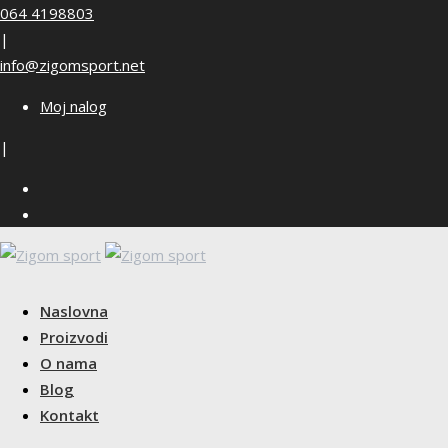
Skip
064 4198803
to
|
content
info@zigomsport.net
Moj nalog
|
Naslovna
Proizvodi
O nama
Blog
Kontakt