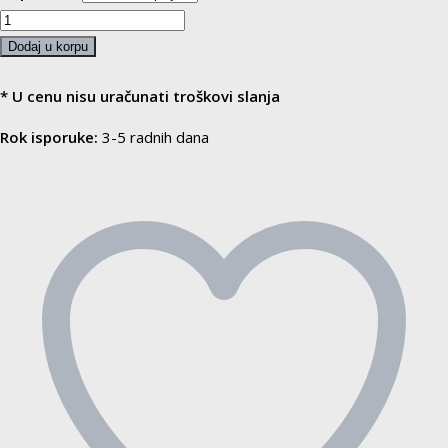
100%
Silikonsko
Dodaj u korpu
ulje
za
* U cenu nisu uračunati troškovi slanja
podmazivanje
Rok isporuke:
3-5 radnih dana
trake
za
trčanje
količina