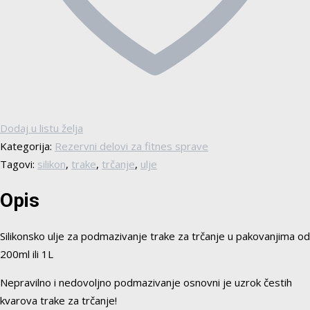
Dodaj u listu želja
Kategorija:
Rezervni delovi za fitnes sprave
Tagovi:
silikon
,
trake
,
trčanje
,
ulje
Opis
Silikonsko ulje za podmazivanje trake za trčanje u pakovanjima od
200ml ili 1L
Nepravilno i nedovoljno podmazivanje osnovni je uzrok čestih
kvarova trake za trčanje!