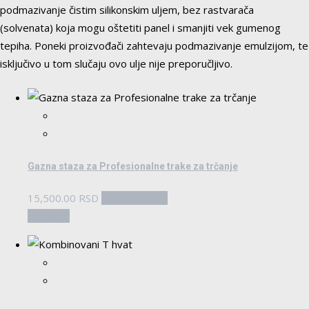
podmazivanje čistim silikonskim uljem, bez rastvarača
(solvenata) koja mogu oštetiti panel i smanjiti vek gumenog
tepiha. Poneki proizvođači zahtevaju podmazivanje emulzijom, te
isključivo u tom slučaju ovo ulje nije preporučljivo.
Gazna staza za Profesionalne trake za trčanje
15,500.00
RSD
Dodaj u korpu
Pogledaj