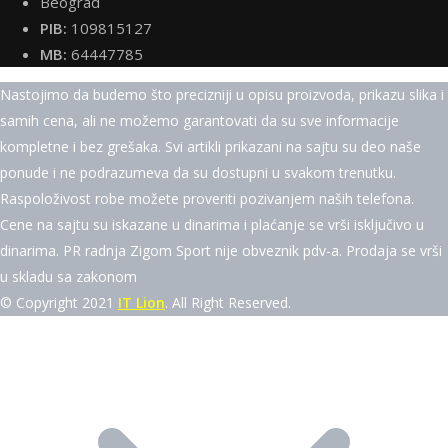
Beograd
PIB:
109815127
MB:
64447785
Nastojimo da budemo što precizniji u opisu proizvoda, prikazu slika i
samih cena, ali ne možemo garantovati da su sve informacije
kompletne i bez grešaka. Svi artikli prikazani na sajtu su deo naše
ponude i ne podrazumeva da su dostupni u svakom trenutku.
Raspoloživost robe možete proveriti pozivanjem naših telefona.
Cene na sajtu su iskazane u dinarima i plaćanje se vrši isključivo u
dinarima. PR radnja Zigom Sport nije obveznik pdv-a. Prodaja se vrši
u skladu sa zakonom
© Copyright 2021
IT Lion
. All Right Reserved.