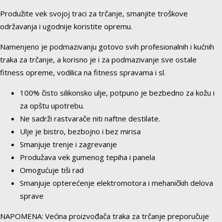
Produžite vek svojoj traci za trčanje, smanjite troškove
održavanja i ugodnije koristite opremu.
Namenjeno je podmazivanju gotovo svih profesionalnih i kućnih
traka za trčanje, a korisno je i za podmazivanje sve ostale
fitness opreme, vodilica na fitness spravama i sl.
100% čisto silikonsko ulje, potpuno je bezbedno za kožu i
za opštu upotrebu.
Ne sadrži rastvarače niti naftne destilate.
Ulje je bistro, bezbojno i bez mirisa
Smanjuje trenje i zagrevanje
Produžava vek gumenog tepiha i panela
Omogućuje tiši rad
Smanjuje opterećenje elektromotora i mehaničkih delova
sprave
NAPOMENA: Većina proizvođača traka za trčanje preporučuje