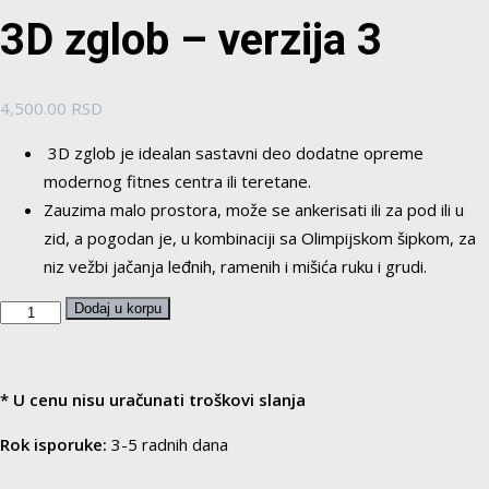
3D zglob – verzija 3
4,500.00
RSD
3D zglob je idealan sastavni deo dodatne opreme
modernog fitnes centra ili teretane.
Zauzima malo prostora, može se ankerisati ili za pod ili u
zid, a pogodan je, u kombinaciji sa Olimpijskom šipkom, za
niz vežbi jačanja leđnih, ramenih i mišića ruku i grudi.
3D
Dodaj u korpu
zglob
-
verzija
* U cenu nisu uračunati troškovi slanja
3
Rok isporuke:
3-5 radnih dana
količina