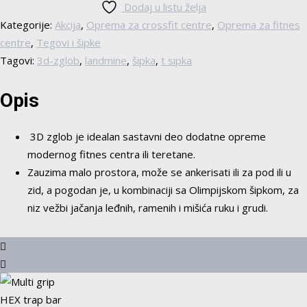
Dodaj u listu želja
Kategorije:
Akcija
,
Oprema za crossfit centre
,
Oprema za fitnes
centre
,
Tegovi i šipke
Tagovi:
3d-zglob
,
landmine
,
šipka
,
t sipka
Opis
3D zglob je idealan sastavni deo dodatne opreme
modernog fitnes centra ili teretane.
Zauzima malo prostora, može se ankerisati ili za pod ili u
zid, a pogodan je, u kombinaciji sa Olimpijskom šipkom, za
niz vežbi jačanja leđnih, ramenih i mišića ruku i grudi.