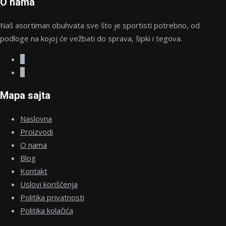
O nama
proizvoda.
Naš asortiman obuhvata sve što je sportisti potrebno, od
podloge na kojoj će vežbati do sprava, šipki i tegova.
Mapa sajta
Naslovna
Proizvodi
O nama
Blog
Kontakt
Uslovi korišćenja
Politika privatnosti
Politika kolačića