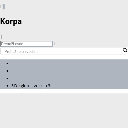
0
Korpa
|
Početna
Proizvodi
Akcija
3D zglob – verzija 3