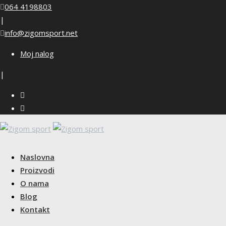
Skip
064 4198803
to
|
content
info@zigomsport.net
Moj nalog
|
Naslovna
Proizvodi
O nama
Blog
Kontakt