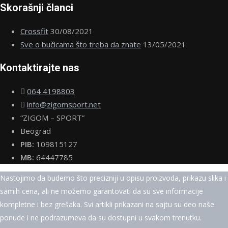
Skorašnji članci
Crossfit
30/08/2021
Sve o bučicama što treba da znate
13/05/2021
Kontaktirajte nas
064 4198803
info@zigomsport.net
“ZIGOM – SPORT”
Beograd
PIB:
109815127
MB:
64447785
Nastojimo da budemo što precizniji u opisu proizvoda, prikazu slika i
samih cena, ali ne možemo garantovati da su sve informacije
kompletne i bez grešaka. Svi artikli prikazani na sajtu su deo naše
ponude i ne podrazumeva da su dostupni u svakom trenutku.