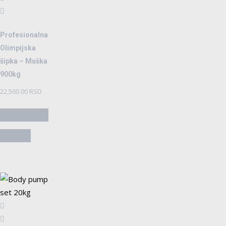
Profesionalna
Olimpijska
šipka – Muška
900kg
22,500.00
RSD
Dodaj u korpu
Pogledaj