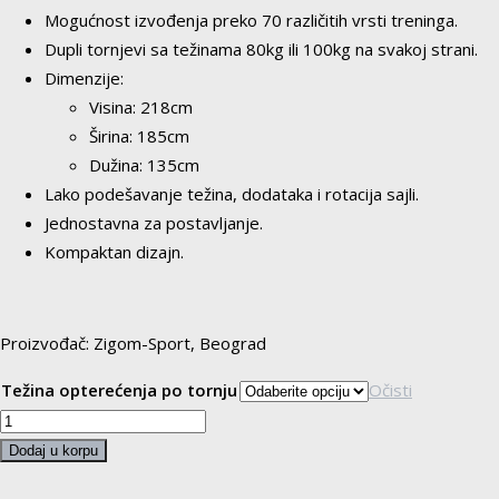
Mogućnost izvođenja preko 70 različitih vrsti treninga.
Dupli tornjevi sa težinama 80kg ili 100kg na svakoj strani.
Dimenzije:
Visina: 218cm
Širina: 185cm
Dužina: 135cm
Lako podešavanje težina, dodataka i rotacija sajli.
Jednostavna za postavljanje.
Kompaktan dizajn.
Proizvođač: Zigom-Sport, Beograd
Težina opterećenja po tornju
Očisti
DAP
MAŠINA
Dodaj u korpu
-