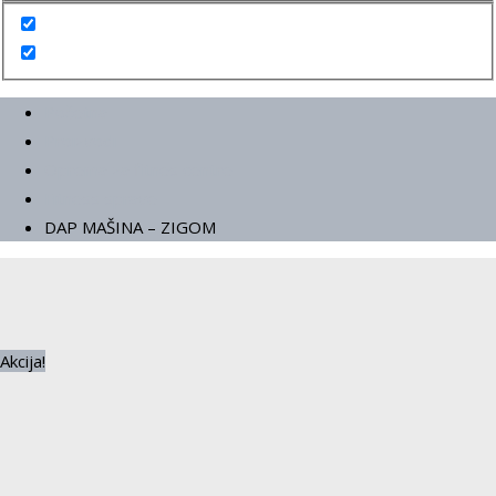
Početna
Proizvodi
Oprema za fitnes centre
Fitness sprave
DAP MAŠINA – ZIGOM
Akcija!