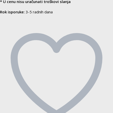
ZIGOM
* U cenu nisu uračunati troškovi slanja
količina
Rok isporuke:
3-5 radnih dana