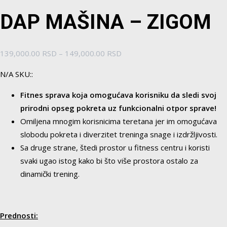
DAP MAŠINA – ZIGOM
Raspon
139,000.00
RSD
–
149,000.00
RSD
cena:
N/A SKU::
od
139,000.00 RSD
Fitnes sprava koja omogućava korisniku da sledi svoj
do
prirodni opseg pokreta uz funkcionalni otpor sprave!
149,000.00 RSD
Omiljena mnogim korisnicima teretana jer im omogućava
slobodu pokreta i diverzitet treninga snage i izdržljivosti.
Sa druge strane, štedi prostor u fitness centru i koristi
svaki ugao istog kako bi što više prostora ostalo za
dinamički trening.
Prednosti: