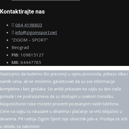
Kontaktirajte nas
064 4198803
info@zigomsport.net
“ZIGOM – SPORT”
Beograd
PIB:
109815127
MB:
64447785
Nastojimo da budemo što precizniji u opisu proizvoda, prikazu slika i
samih cena, ali ne možemo garantovati da su sve informacije
kompletne i bez grešaka. Svi artikli prikazani na sajtu su deo naše
ponude i ne podrazumeva da su dostupni u svakom trenutku.
Raspoloživost robe možete proveriti pozivanjem naših telefona.
Cene na sajtu su iskazane u dinarima i plaćanje se vrši isključivo u
dinarima. PR radnja Zigom Sport nije obveznik pdv-a. Prodaja se vrši
u skladu sa zakonom