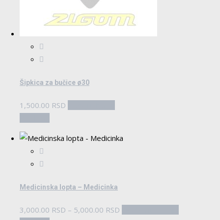
Šipkica za bučice ø30
1,500.00
RSD
Dodaj u korpu
Pogledaj
Medicinska lopta – Medicinka
Raspon
Ovaj
3,000.00
RSD
–
5,000.00
RSD
Odaberite opcije