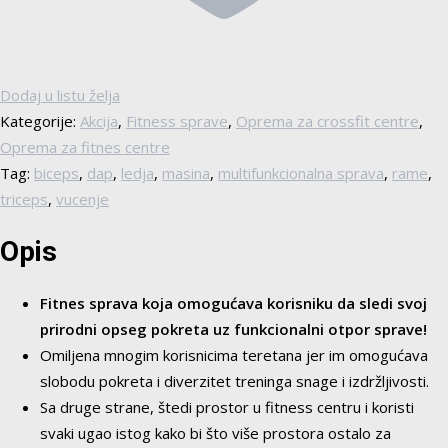
Dodaj u listu želja
Kategorije:
Akcija
,
Fitness sprave
,
Oprema za crossfit centre
,
Oprema za fitnes centre
Tag:
biceps
,
dap
,
ledja
,
masina
,
multifunkcionalna sprava
,
rame
,
triceps
,
vucenje
Opis
Fitnes sprava koja omogućava korisniku da sledi svoj
prirodni opseg pokreta uz funkcionalni otpor sprave!
Omiljena mnogim korisnicima teretana jer im omogućava
slobodu pokreta i diverzitet treninga snage i izdržljivosti.
Sa druge strane, štedi prostor u fitness centru i koristi
svaki ugao istog kako bi što više prostora ostalo za