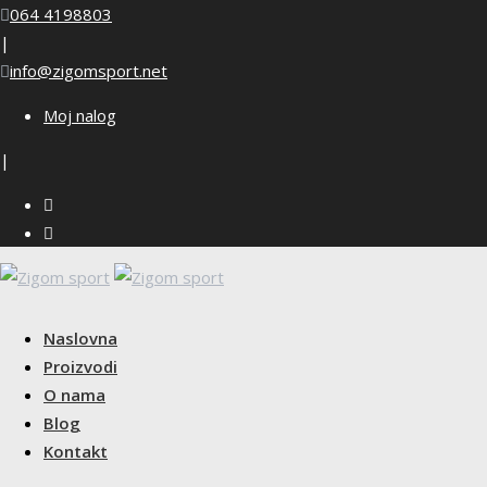
Skip
064 4198803
to
|
content
info@zigomsport.net
Moj nalog
|
Naslovna
Proizvodi
O nama
Blog
Kontakt