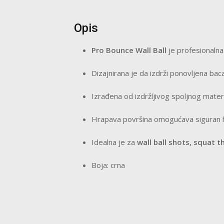
Opis
Pro Bounce Wall Ball
je profesionalna 
Dizajnirana je da izdrži ponovljena bac
Izrađena od izdržljivog spoljnog materij
Hrapava površina omogućava siguran h
Idealna je za
wall ball shots, squat t
Boja: crna