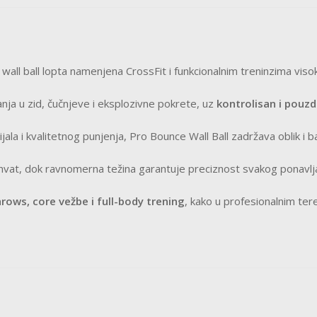
wall ball lopta namenjena CrossFit i funkcionalnim treninzima viso
anja u zid, čučnjeve i eksplozivne pokrete, uz
kontrolisan i pouz
ala i kvalitetnog punjenja, Pro Bounce Wall Ball zadržava oblik i b
vat, dok ravnomerna težina garantuje preciznost svakog ponavlja
hrows, core vežbe i full-body trening
, kako u profesionalnim ter