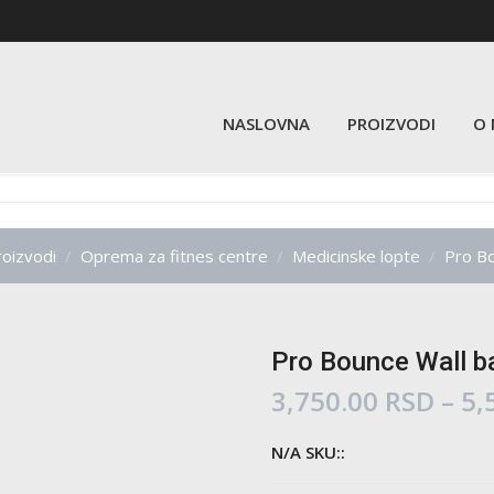
NASLOVNA
PROIZVODI
O
oizvodi
Oprema za fitnes centre
Medicinske lopte
Pro Bo
Pro Bounce Wall ba
3,750.00
RSD
–
5,
N/A SKU::