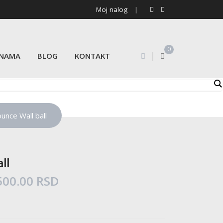
Moj nalog
|
0
|
 NAMA
BLOG
KONTAKT
unce Wall ball
ll
Raspon
500.00
RSD
cena:
od
3,750.00 RSD