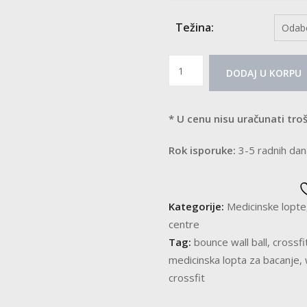
Težina:
Pro
DODAJ U KORPU
Bounce
Wall
ball
* U cenu nisu uračunati troš
količina
Rok isporuke:
3-5 radnih dan
Kategorije:
Medicinske lopte
centre
Tag:
bounce wall ball
,
crossfit
medicinska lopta za bacanje
,
crossfit