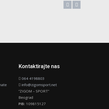
Kontaktirajte nas
064 4198803
nate
info@zigomsport.net
“ZIGOM – SPORT”
Beograd
PIB:
109815127