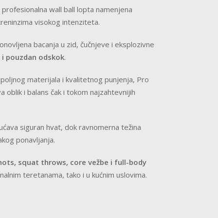
do
 profesionalna wall ball lopta namenjena
5,500.00 RSD
treninzima visokog intenziteta.
ponovljena bacanja u zid, čučnjeve i eksplozivne
n i pouzdan odskok
.
poljnog materijala i kvalitetnog punjenja, Pro
 oblik i balans čak i tokom najzahtevnijih
ćava siguran hvat, dok ravnomerna težina
akog ponavljanja.
shots, squat throws, core vežbe i full-body
onalnim teretanama, tako i u kućnim uslovima.