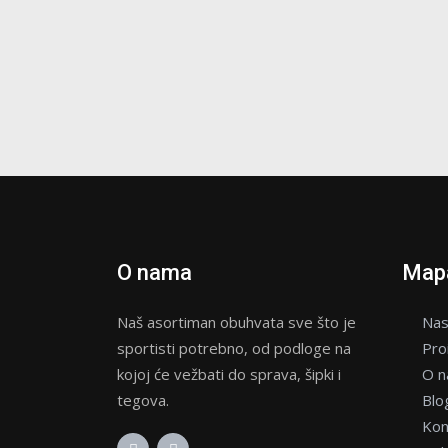
O nama
Mapa
Naš asortiman obuhvata sve što je
Nas
sportisti potrebno, od podloge na
Pro
kojoj će vežbati do sprava, šipki i
O 
tegova.
Blo
Kon