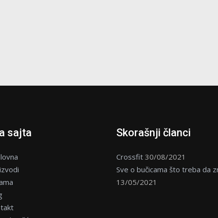
 sajta
Skorašnji članci
lovna
Crossfit
30/08/2021
izvodi
Sve o bučicama što treba da z
nama
13/05/2021
g
takt