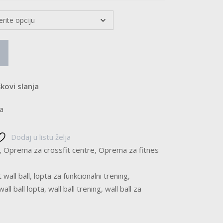
kovi slanja
a
Dodaj u listu želja
,
Oprema za crossfit centre
,
Oprema za fitnes
 wall ball
,
lopta za funkcionalni trening
,
wall ball lopta
,
wall ball trening
,
wall ball za