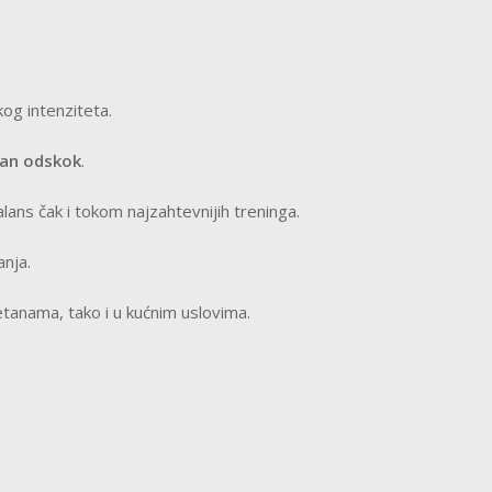
kog intenziteta.
dan odskok
.
alans čak i tokom najzahtevnijih treninga.
nja.
etanama, tako i u kućnim uslovima.