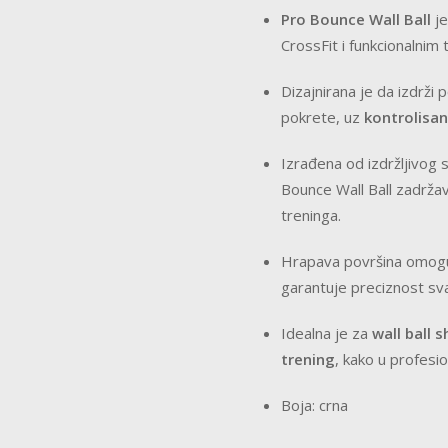
Pro Bounce Wall Ball
je
CrossFit i funkcionalnim 
Dizajnirana je da izdrži 
pokrete, uz
kontrolisa
Izrađena od izdržljivog s
Bounce Wall Ball zadržava
treninga.
Hrapava površina omogu
garantuje preciznost sv
Idealna je za
wall ball 
trening
, kako u profesi
Boja: crna