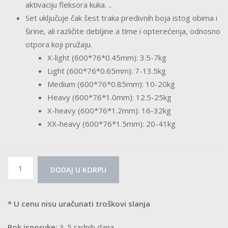
aktivaciju fleksora kuka. ..
Set uključuje čak šest traka predivnih boja istog obima i
širine, ali različite debljine a time i opterećenja, odnosno
otpora koji pružaju.
X-light (600*76*0.45mm): 3.5-7kg
Light (600*76*0.65mm): 7-13.5kg
Medium (600*76*0.85mm): 10-20kg
Heavy (600*76*1.0mm): 12.5-25kg
X-heavy (600*76*1.2mm): 16-32kg
XX-heavy (600*76*1.5mm): 20-41kg
Široke
DODAJ U KORPU
MiniBand
gume
set
* U cenu nisu uračunati troškovi slanja
količina
Rok isporuke:
3-5 radnih dana