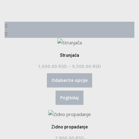
Strunjača
Raspon
1,600.00
RSD
–
9,500.00
RSD
Ovaj
cena:
Odaberite opcije
proizvod
od
ima
1,600.00 RSD
Pogledaj
više
do
varijanti.
9,500.00 RSD
Opcije
mogu
Zidno propadanje
biti
2,800.00
RSD
izabrane