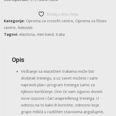
Dodaj u listu želja
Kategorije:
Oprema za crossfit centre
,
Oprema za fitnes
centre
,
Rekviziti
Tagovi:
elasticna
,
mini band
,
traka
Opis
Vežbanje sa elastičnim trakama može biti
dodatak treningu, a uz savet možete i sami
napraviti plan i program treninga samo za
njihovo korišćenje. Ono će vam sigurno doneti
nove izazove i čari unapređenog treninga. U
odnosu na to kako ih koristite, odnosno koje
grupe mišića u različitim stavovima angažujete,