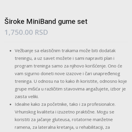
Široke MiniBand gume set
1,750.00
RSD
Vežbanje sa elastičnim trakama može biti dodatak
treningu, a uz savet možete i sami napraviti plan i
program treninga samo za njihovo korišćenje. Ono će
vam sigurno doneti nove izazove i čari unapređenog
treninga. U odnosu na to kako ih koristite, odnosno koje
grupe mišića u različitim stavovima angažujete, izbor je
zaista veliki.
Idealne kako za početnike, tako i za profesionalce.
Vrhunskog kvaliteta i izuzetno praktične. Mogu se
koristiti za jačanje gluteusa, rotatorne manžetne
ramena, za lateralna kretanja, u rehabilitaciji, za