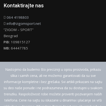
Kontaktirajte nas
064 4198803
info@zigomsport.net
“ZIGOM – SPORT”
Beograd
PIB:
109815127
MB:
64447785
Nastojimo da budemo što precizniji u opisu proizvoda, prikazu
slika i samih cena, ali ne možemo garantovati da su sve
informacije kompletne i bez grešaka. Svi artikli prikazani na sajtu
su deo naše ponude i ne podrazumeva da su dostupni u svakom
trenutku. Raspoloživost robe možete proveriti pozivanjem naših
telefona. Cene na sajtu su iskazane u dinarima i plaćanje se vrši