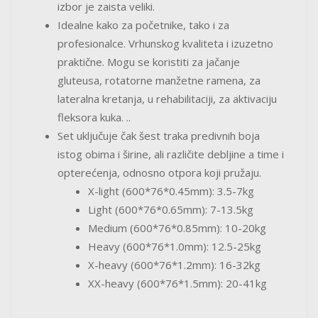
izbor je zaista veliki.
Idealne kako za početnike, tako i za
profesionalce. Vrhunskog kvaliteta i izuzetno
praktične. Mogu se koristiti za jačanje
gluteusa, rotatorne manžetne ramena, za
lateralna kretanja, u rehabilitaciji, za aktivaciju
fleksora kuka. ..
Set uključuje čak šest traka predivnih boja
istog obima i širine, ali različite debljine a time i
opterećenja, odnosno otpora koji pružaju.
X-light (600*76*0.45mm): 3.5-7kg
Light (600*76*0.65mm): 7-13.5kg
Medium (600*76*0.85mm): 10-20kg
Heavy (600*76*1.0mm): 12.5-25kg
X-heavy (600*76*1.2mm): 16-32kg
XX-heavy (600*76*1.5mm): 20-41kg