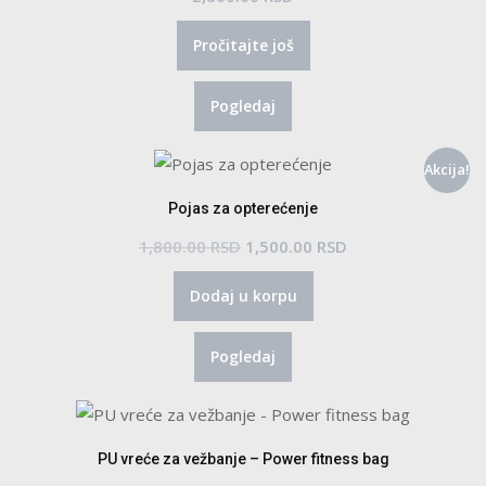
na
Pročitajte još
stranici
proizvoda.
Pogledaj
Akcija!
Pojas za opterećenje
Originalna
Trenutna
1,800.00
RSD
1,500.00
RSD
cena
cena
Dodaj u korpu
je
je:
bila:
1,500.00 RSD.
Pogledaj
1,800.00 RSD.
PU vreće za vežbanje – Power fitness bag