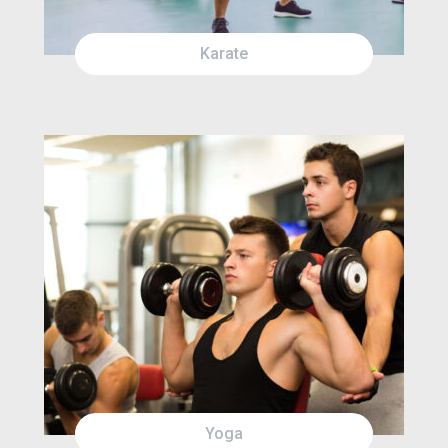
Karate
THU
1:30AM
FRI
12:00AM
SAT
12:00PM
Yoga