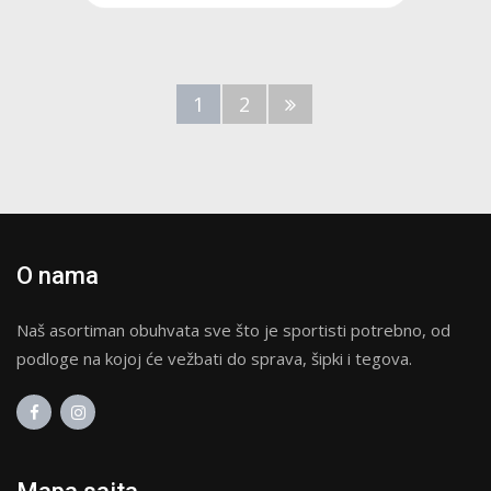
1
2
O nama
Naš asortiman obuhvata sve što je sportisti potrebno, od
podloge na kojoj će vežbati do sprava, šipki i tegova.