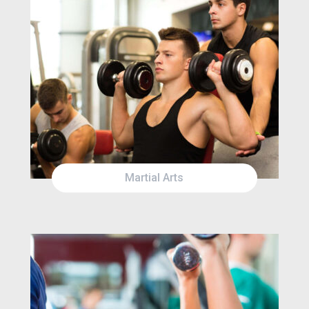
SUN
2:30AM
WED
6:00PM
Martial Arts