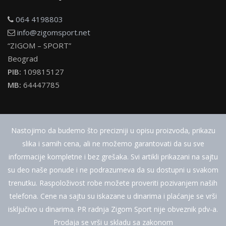
064 4198803
info@zigomsport.net
“ZIGOM – SPORT”
Beograd
PIB:
109815127
MB:
64447785
Nastojimo da budemo što precizniji u opisu proizvoda, prikazu
slika i samih cena, ali ne možemo garantovati da su sve
informacije kompletne i bez grešaka. Svi artikli prikazani na sajtu
su deo naše ponude i ne podrazumeva da su dostupni u svakom
trenutku. Raspoloživost robe možete proveriti pozivanjem naših
telefona. Cene na sajtu su iskazane u dinarima i plaćanje se vrši
isključivo u dinarima. PR radnja Zigom Sport nije obveznik pdv-a.
Prodaja se vrši u skladu sa zakonom