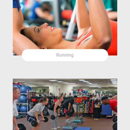
SAT
1:30AM
SUN
12:00AM
MON
12:00PM
Running
WED
1:30AM
THU
12:00AM
FRI
12:00PM