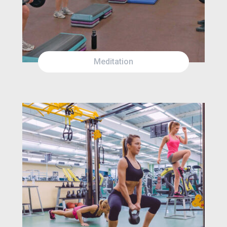
Meditation
SUN
1:30AM
MON
12:00AM
TUE
12:00PM