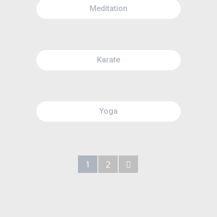
THU
12:00AM
Meditation
FRI
12:00PM
SUN
1:30AM
MON
12:00AM
Karate
TUE
12:00PM
THU
1:30AM
FRI
12:00AM
Yoga
SAT
12:00PM
1
2