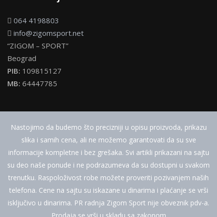
064 4198803
info@zigomsport.net
“ZIGOM – SPORT”
Beograd
PIB:
109815127
MB:
64447785
Nastojimo da budemo što precizniji u opisu proizvoda, prikazu
slika i samih cena, ali ne možemo garantovati da su sve
informacije kompletne i bez grešaka. Svi artikli prikazani na sajtu
su deo naše ponude i ne podrazumeva da su dostupni u svakom
trenutku. Raspoloživost robe možete proveriti pozivanjem naših
telefona. Cene na sajtu su iskazane u dinarima i plaćanje se vrši
isključivo u dinarima. PR radnja Zigom Sport nije obveznik pdv-a.
Prodaja se vrši u skladu sa zakonom