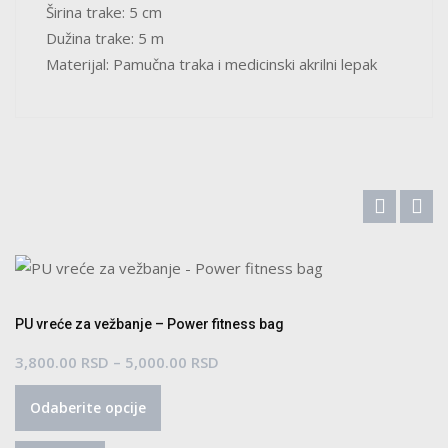
Širina trake: 5 cm
Dužina trake: 5 m
Materijal: Pamučna traka i medicinski akrilni lepak
PU vreće za vežbanje – Power fitness bag
Raspon
3,800.00
RSD
–
5,000.00
RSD
Ovaj
cena:
Odaberite opcije
proizvod
od
ima
3,800.00 RSD