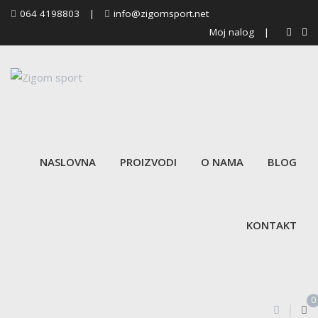
Skip
064 4198803
|
info@zigomsport.net
to
Moj nalog
|
content
NASLOVNA
PROIZVODI
O NAMA
BLOG
KONTAKT
0
|