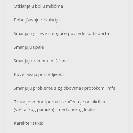
Otklanjaju bol u mišićima
Poboljšavaju cirkulaciju
Smanjuju grčeve i moguće povrede kod sporta
Smanjuju upale
Smanjuju zamor u mišićima
Povećavaju pokretljivost
Smanjuju probleme s zglobovima i protokom limfe
Traka je vodootporna i izrađena je od akrilika
(veštačkog pamuka) i medicinskog lepka.
Karakteristike: