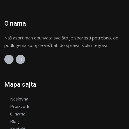
na
stranici
proizvoda.
O nama
Naš asortiman obuhvata sve što je sportisti potrebno, od
podloge na kojoj će vežbati do sprava, šipki i tegova.
Mapa sajta
Naslovna
Proizvodi
O nama
Blog
Kontakt