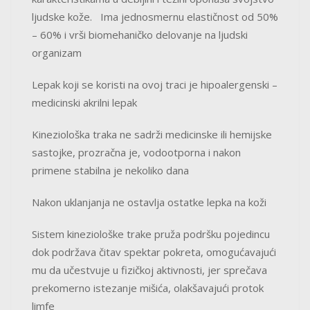
ljudske kože. Ima jednosmernu elastičnost od 50%
– 60% i vrši biomehaničko delovanje na ljudski
organizam
Lepak koji se koristi na ovoj traci je hipoalergenski –
medicinski akrilni lepak
Kineziološka traka ne sadrži medicinske ili hemijske
sastojke, prozračna je, vodootporna i nakon
primene stabilna je nekoliko dana
Nakon uklanjanja ne ostavlja ostatke lepka na koži
Sistem kineziološke trake pruža podršku pojedincu
dok podržava čitav spektar pokreta, omogućavajući
mu da učestvuje u fizičkoj aktivnosti, jer sprečava
prekomerno istezanje mišića, olakšavajući protok
limfe