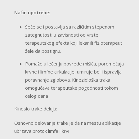
Način upotrebe:
Seče se i postavlja sa različitim stepenom
zategnutosti u zavisnosti od vrste
terapeutskog efekta koji lekar ili fizioterapeut
žele da postignu.
Pomaže u lečenju povrede mišića, poremećaja
krvne i limfne cirkulacije, umiruje bol i ispravlja
poravnanje zglobova. Kineziološka traka
omogućava terapeutske pogodnosti tokom
celog dana
Kinesio trake deluju:
Osnovno delovanje trake je da na mestu aplikacije
ubrzava protok limfe i krvi