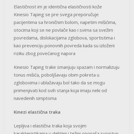
Elastičnost im je identična elastičnosti kože
Kinesio Taping se pre svega preporučuje
pacijentima sa hroničnim bolom, napetim mišićima,
otocima koji se ne povlače kao i svima sa svežim
povredama, dislokacijama zglobova, sportistima i
kao prevenciju ponovnih povreda kada su izloženi
riziku zbog povećanog napora
Kinesio Taping trake smanjuju spazam i normalizuju
tonus mišića, poboljšavaju obim pokreta u
zglobovima i ublažavaju bol tako da se mogu
primenjivati kod svih stanja koja imaju neki od
navedenih simptoma
Kinezi elastična traka
Lepljiva i elastična traka koja svojim
karakteristikama u debljini i težini oponaša svojstvo