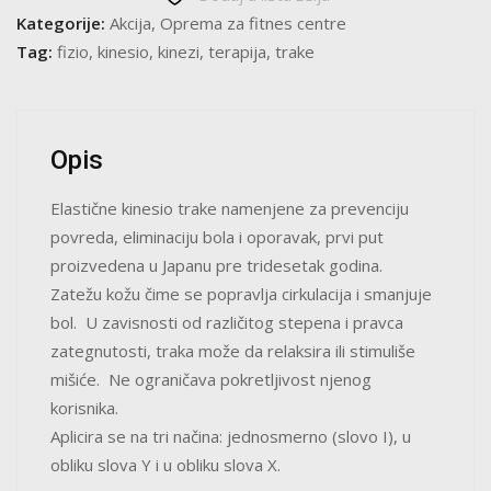
Kategorije:
Akcija
,
Oprema za fitnes centre
Tag:
fizio
,
kinesio
,
kinezi
,
terapija
,
trake
Opis
Elastične kinesio trake namenjene za prevenciju
povreda, eliminaciju bola i oporavak, prvi put
proizvedena u Japanu pre tridesetak godina.
Zatežu kožu čime se popravlja cirkulacija i smanjuje
bol. U zavisnosti od različitog stepena i pravca
zategnutosti, traka može da relaksira ili stimuliše
mišiće. Ne ograničava pokretljivost njenog
korisnika.
Aplicira se na tri načina: jednosmerno (slovo I), u
obliku slova Y i u obliku slova X.