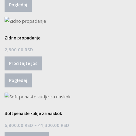
Pogledaj
više
do
varijanti.
5,000.00 RSD
Opcije
mogu
biti
Zidno propadanje
izabrane
2,800.00
RSD
na
stranici
Pročitajte još
proizvoda.
Pogledaj
Soft penaste kutije za naskok
Raspon
6,800.00
RSD
–
41,300.00
RSD
Ovaj
cena: