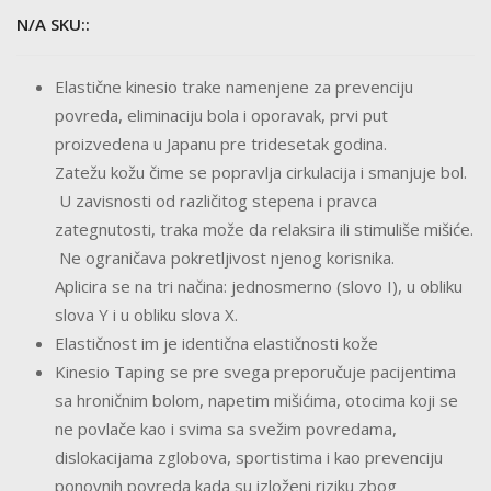
cena:
od
N/A SKU::
500.00 RSD
do
Elastične kinesio trake namenjene za prevenciju
1,500.00 R
povreda, eliminaciju bola i oporavak, prvi put
proizvedena u Japanu pre tridesetak godina.
Zatežu kožu čime se popravlja cirkulacija i smanjuje bol.
U zavisnosti od različitog stepena i pravca
zategnutosti, traka može da relaksira ili stimuliše mišiće.
Ne ograničava pokretljivost njenog korisnika.
Aplicira se na tri načina: jednosmerno (slovo I), u obliku
slova Y i u obliku slova X.
Elastičnost im je identična elastičnosti kože
Kinesio Taping se pre svega preporučuje pacijentima
sa hroničnim bolom, napetim mišićima, otocima koji se
ne povlače kao i svima sa svežim povredama,
dislokacijama zglobova, sportistima i kao prevenciju
ponovnih povreda kada su izloženi riziku zbog