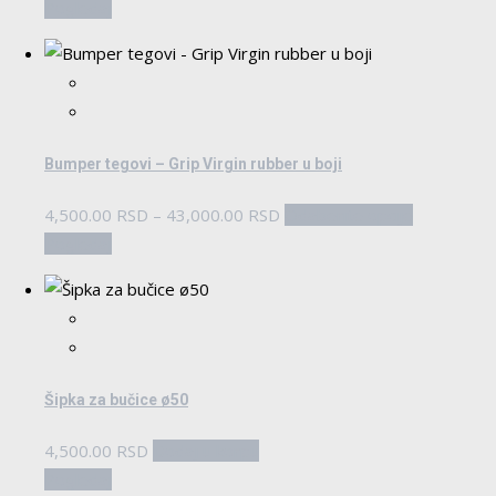
Pogledaj
Bumper tegovi – Grip Virgin rubber u boji
Raspon
Ovaj
4,500.00
RSD
–
43,000.00
RSD
Odaberite opcije
cena:
proizvod
Pogledaj
od
ima
4,500.00 RSD
više
do
varijanti.
43,000.00 RSD
Opcije
mogu
Šipka za bučice ø50
biti
izabrane
4,500.00
RSD
Dodaj u korpu
na
Pogledaj