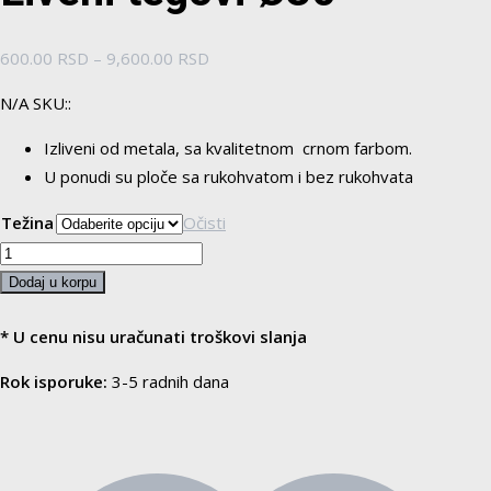
Raspon
600.00
RSD
–
9,600.00
RSD
cena:
N/A SKU::
od
600.00 RSD
Izliveni od metala, sa kvalitetnom crnom farbom.
do
U ponudi su ploče sa rukohvatom i bez rukohvata
9,600.00 RSD
Težina
Očisti
Liveni
tegovi
Dodaj u korpu
Ø30
količina
* U cenu nisu uračunati troškovi slanja
Rok isporuke:
3-5 radnih dana