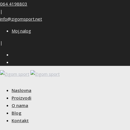
Skip
064 4198803
to
|
content
info@zigomsport.net
Moj nalog
|
Naslovna
Proizvodi
O nama
Blog
Kontakt