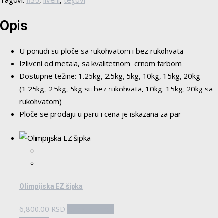
Tagovi:
fi30
,
liveni
,
tegovi
Opis
U ponudi su ploče sa rukohvatom i bez rukohvata
Izliveni od metala, sa kvalitetnom crnom farbom.
Dostupne težine: 1.25kg, 2.5kg, 5kg, 10kg, 15kg, 20kg
(1.25kg, 2.5kg, 5kg su bez rukohvata, 10kg, 15kg, 20kg sa
rukohvatom)
Ploče se prodaju u paru i cena je iskazana za par
Olimpijska EZ šipka
6,800.00
RSD
Dodaj u korpu