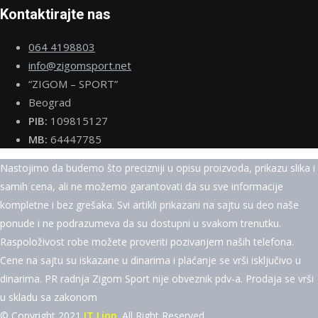
Kontaktirajte nas
064 4198803
info@zigomsport.net
“ZIGOM – SPORT”
Beograd
PIB:
109815127
MB:
64447785
Nastojimo da budemo što precizniji u opisu proizvoda, prikazu slika i
samih cena, ali ne možemo garantovati da su sve informacije
kompletne i bez grešaka. Svi artikli prikazani na sajtu su deo naše
ponude i ne podrazumeva da su dostupni u svakom trenutku.
Raspoloživost robe možete proveriti pozivanjem naših telefona.
Cene na sajtu su iskazane u dinarima i plaćanje se vrši isključivo u
dinarima. PR radnja Zigom Sport nije obveznik pdv-a. Prodaja se vrši
u skladu sa zakonom
© Copyright 2021
IT Lion
. All Right Reserved.