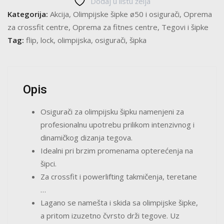
količina
Dodaj u listu želja
Kategorija:
Akcija
,
Olimpijske šipke ø50 i osigurači
,
Oprema
za crossfit centre
,
Oprema za fitnes centre
,
Tegovi i šipke
Tag:
flip
,
lock
,
olimpijska
,
osigurači
,
šipka
Opis
Osigurači za olimpijsku šipku namenjeni za
profesionalnu upotrebu prilikom intenzivnog i
dinamičkog dizanja tegova.
Idealni pri brzim promenama opterećenja na
šipci.
Za crossfit i powerlifting takmičenja, teretane
…
Lagano se namešta i skida sa olimpijske šipke,
a pritom izuzetno čvrsto drži tegove. Uz