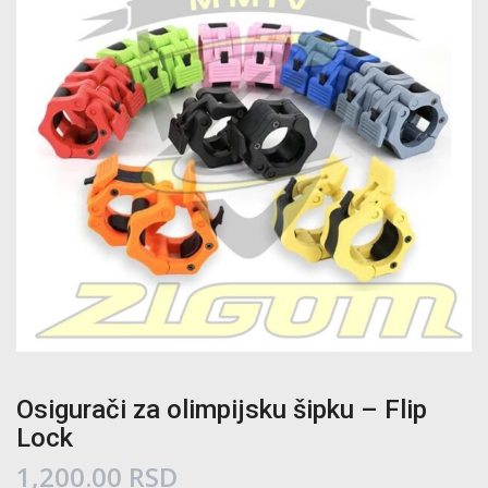
Osigurači za olimpijsku šipku – Flip
Lock
1,200.00
RSD