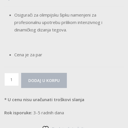
Osigurači za olimpijsku šipku namenjeni za
profesionalnu upotrebu prilikom intenzivnog i
dinamičkog dizanja tegova.
Cena je za par
Osigurači
DODAJ U KORPU
za
olimpijsku
šipku
* U cenu nisu uračunati troškovi slanja
-
Rok isporuke:
3-5 radnih dana
Flip
Lock