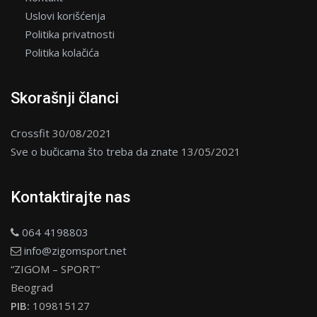
Uslovi korišćenja
Politika privatnosti
Politika kolačića
Skorašnji članci
Crossfit
30/08/2021
Sve o bučicama što treba da znate
13/05/2021
Kontaktirajte nas
064 4198803
info@zigomsport.net
“ZIGOM – SPORT”
Beograd
PIB:
109815127