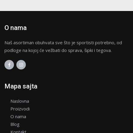
O nama
Naš asortiman obuhvata sve što je sportisti potrebno, od
podloge na kojoj će vežbati do sprava, šipki i tegova.
Mapa sajta
Naslovna
Proizvodi
O nama
Blog
Kontakt