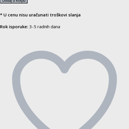
Dodaj u korpu
trening
–
* U cenu nisu uračunati troškovi slanja
Agilnost,
Rok isporuke:
3-5 radnih dana
brzina
i
koordinacija
količina