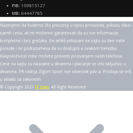
PIB:
109815127
MB:
64447785
Nastojimo da budemo što precizniji u opisu proizvoda, prikazu slika i
samih cena, ali ne možemo garantovati da su sve informacije
kompletne i bez grešaka. Svi artikli prikazani na sajtu su deo naše
ponude i ne podrazumeva da su dostupni u svakom trenutku.
Raspoloživost robe možete proveriti pozivanjem naših telefona.
Cene na sajtu su iskazane u dinarima i plaćanje se vrši isključivo u
dinarima. PR radnja Zigom Sport nije obveznik pdv-a. Prodaja se vrši
u skladu sa zakonom
© Copyright 2021
IT Lion
. All Right Reserved.