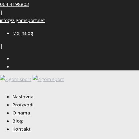
Skip
064 4198803
to
|
content
info@zigomsport.net
Moj nalog
|
Naslovna
Proizvodi
O nama
Blog
Kontakt