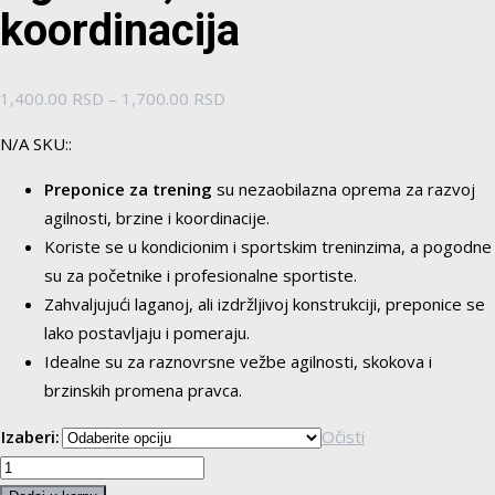
koordinacija
Raspon
1,400.00
RSD
–
1,700.00
RSD
cena:
N/A SKU::
od
1,400.00 RSD
Preponice za trening
su nezaobilazna oprema za razvoj
do
agilnosti, brzine i koordinacije.
1,700.00 RSD
Koriste se u kondicionim i sportskim treninzima, a pogodne
su za početnike i profesionalne sportiste.
Zahvaljujući laganoj, ali izdržljivoj konstrukciji, preponice se
lako postavljaju i pomeraju.
Idealne su za raznovrsne vežbe agilnosti, skokova i
brzinskih promena pravca.
Izaberi:
Očisti
Preponice
za