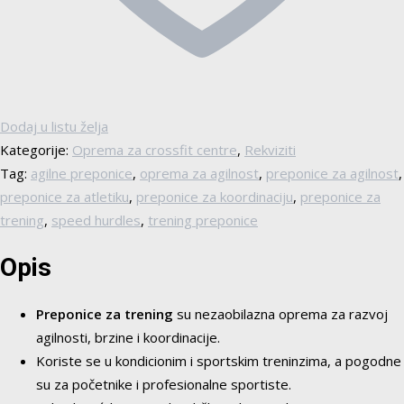
Dodaj u listu želja
Kategorije:
Oprema za crossfit centre
,
Rekviziti
Tag:
agilne preponice
,
oprema za agilnost
,
preponice za agilnost
,
preponice za atletiku
,
preponice za koordinaciju
,
preponice za
trening
,
speed hurdles
,
trening preponice
Opis
Preponice za trening
su nezaobilazna oprema za razvoj
agilnosti, brzine i koordinacije.
Koriste se u kondicionim i sportskim treninzima, a pogodne
su za početnike i profesionalne sportiste.