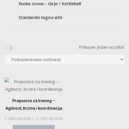
Ruska zvona – Girje / Kettlebell
Standardni tegovi ø30
Prikazan jedan rezultat
Preponice za trening –
Agilnost, brzina i koordinacija
Raspon
1,400.00
RSD
–
1,700.00
RSD
Ovaj
cena: