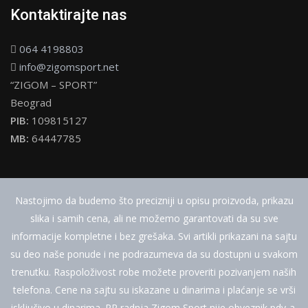
Kontaktirajte nas
064 4198803
info@zigomsport.net
“ZIGOM – SPORT”
Beograd
PIB:
109815127
MB:
64447785
Nastojimo da budemo što precizniji u opisu proizvoda, prikazu
slika i samih cena, ali ne možemo garantovati da su sve
informacije kompletne i bez grešaka. Svi artikli prikazani na sajtu
su deo naše ponude i ne podrazumeva da su dostupni u svakom
trenutku. Raspoloživost robe možete proveriti pozivanjem naših
telefona. Cene na sajtu su iskazane u dinarima i plaćanje se vrši
isključivo u dinarima. PR radnja Zigom Sport nije obveznik pdv-a.