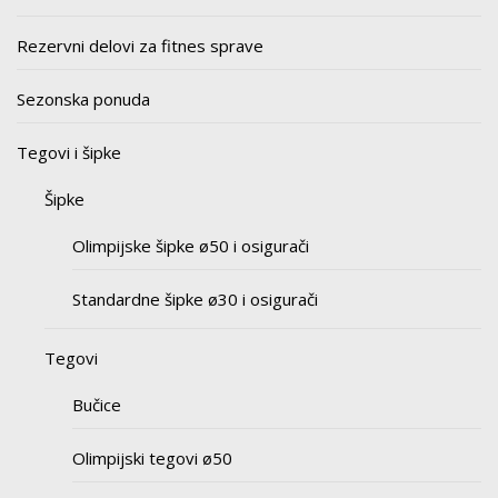
Rezervni delovi za fitnes sprave
Sezonska ponuda
Tegovi i šipke
Šipke
Olimpijske šipke ø50 i osigurači
Standardne šipke ø30 i osigurači
Tegovi
Bučice
Olimpijski tegovi ø50