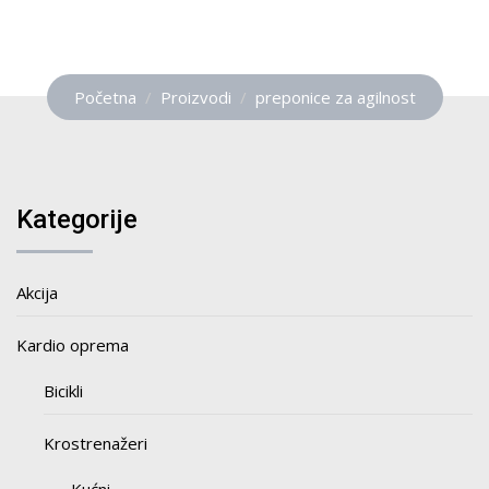
Početna
Proizvodi
preponice za agilnost
Kategorije
Akcija
Kardio oprema
Bicikli
Krostrenažeri