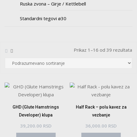
Ruska zvona – Girje / Kettlebell
Standardni tegovi ø30
Prikaz 1–16 od 39 rezultata
GHD (Glute Hamstrings
Half Rack – polu kavez za
Developer) klupa
vezbanje
39,200.00
RSD
36,000.00
RSD