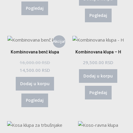
Pogledaj
Pogledaj
Akcija!
Kombinovana benč klupa
Kombinovana klupa – H
Originalna
16,000.00
RSD
29,500.00
RSD
cena
Trenutna
14,500.00
RSD
Dodaj u korpu
je
cena
Dodaj u korpu
bila:
je:
Pogledaj
16,000.00 RSD.
14,500.00 RSD.
Pogledaj