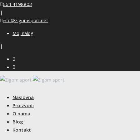
Skip
064 4198803
to
|
content
info@zigomsport.net
Moj nalog
|
Naslovna
Proizvodi
O nama
Blog
Kontakt