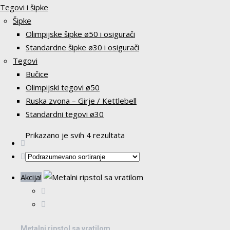
Tegovi i šipke
Šipke
Olimpijske šipke ø50 i osigurači
Standardne šipke ø30 i osigurači
Tegovi
Bučice
Olimpijski tegovi ø50
Ruska zvona – Girje / Kettlebell
Standardni tegovi ø30
Prikazano je svih 4 rezultata
Akcija!
Metalni ripstol sa vratilom