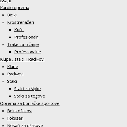
Akcija
Kardio oprema
Bicikli
Krostrenažeri
Kućni
Profesionalni
Trake za trčanje
Profesionalne
Klupe , stalci I Rack-ovi
Klupe
Rack-ovi
Stalci
Stalci za šipke
Stalci za tegove
Oprema za borilačke sportove
Boks džakovi
Fokuseri
Nosači za džakove