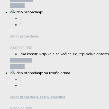
Pogledaj
Zidno propadanje
2,800.00
RSD
Jaka konstrukcija koja se kači na zid, trpi velika opter
Pročitajte još
Pogledaj
Zidno propadanje sa trbušnjacima
5,000.00
RSD