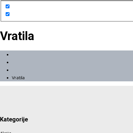
Vratila
Početna
Proizvodi
Oprema za fitnes centre
Vratila
Kategorije