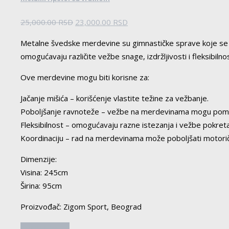
Originalna
Trenutna
25,000.00
RSD
23,000.00
RSD
cena
cena
Metalne švedske merdevine su gimnastičke sprave koje se kor
je
je:
omogućavaju različite vežbe snage, izdržljivosti i fleksibiln
bila:
23,000.00 RSD.
25,000.00 RSD.
Ove merdevine mogu biti korisne za:
Jačanje mišića – korišćenje vlastite težine za vežbanje.
Poboljšanje ravnoteže – vežbe na merdevinama mogu pomoći
Fleksibilnost – omogućavaju razne istezanja i vežbe pokreta
Koordinaciju – rad na merdevinama može poboljšati motorič
Dimenzije:
Visina: 245cm
Širina: 95cm
Proizvođač: Zigom Sport, Beograd
Dodaj u korpu