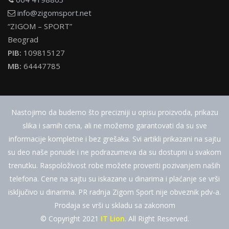
info@zigomsport.net
“ZIGOM – SPORT”
Beograd
PIB:
109815127
MB:
64447785
Nastojimo da budemo što precizniji u opisu proizvoda, prikazu
slika i samih cena, ali ne možemo garantovati da su sve
informacije kompletne i bez grešaka. Svi artikli prikazani na sajtu
su deo naše ponude i ne podrazumeva da su dostupni u svakom
trenutku. Raspoloživost robe možete proveriti pozivanjem naših
telefona. Cene na sajtu su iskazane u dinarima i plaćanje se vrši
isključivo u dinarima. PR radnja Zigom Sport nije obveznik pdv-a.
Prodaja se vrši u skladu sa zakonom
© Copyright 2021
IT Lion
. All Right Reserved.