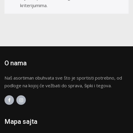
kriterijumima.
O nama
Naš asortiman obuhvata sve što je sportisti potrebno, od
podloge na kojoj će vežbati do sprava, šipki i tegova.
Mapa sajta