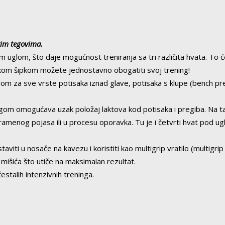
kim tegovima.
m uglom, što daje mogućnost treniranja sa tri različita hvata. To
m šipkom možete jednostavno obogatiti svoj trening!
godnom za sve vrste potisaka iznad glave, potisaka s klupe (bench p
m omogućava uzak položaj laktova kod potisaka i pregiba. Na taj 
nog pojasa ili u procesu oporavka. Tu je i četvrti hvat pod uglom,
iti u nosače na kavezu i koristiti kao multigrip vratilo (multigrip c
mišića što utiče na maksimalan rezultat.
alih intenzivnih treninga.