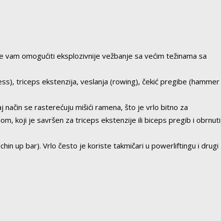
 će vam omogućiti eksplozivnije vežbanje sa većim težinama sa
ress), triceps ekstenzija, veslanja (rowing), čekić pregibe (hammer
način se rasterećuju mišići ramena, što je vrlo bitno za
 koji je savršen za triceps ekstenzije ili biceps pregib i obrnuti
hin up bar). Vrlo često je koriste takmičari u powerliftingu i drugi