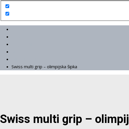
Početna
Proizvodi
Tegovi i šipke
Šipke
Olimpijske šipke ø50 i osigurači
Swiss multi grip – olimpijska šipka
Swiss multi grip – olimpi