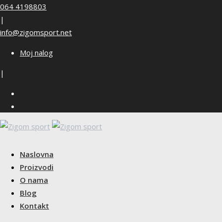
Skip
064 4198803
to
|
content
info@zigomsport.net
Moj nalog
|
Naslovna
Proizvodi
O nama
Blog
Kontakt