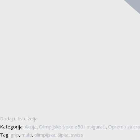
Dodaj u listu želja
Kategorija:
Akcija
,
Olimpijske šipke ø50 i osigurači
,
Oprema za cro
Tag:
grip
,
multi
,
olimpijska
,
šipka
,
swiss