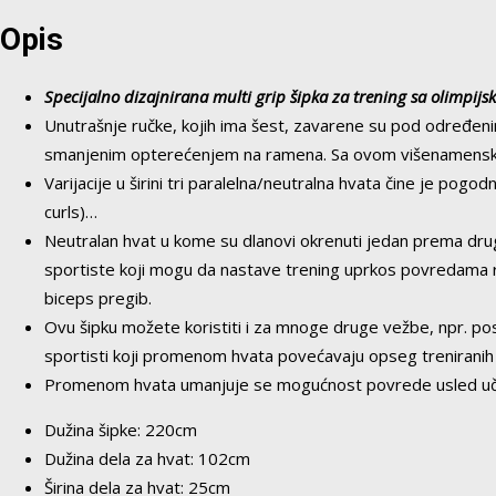
Opis
Specijalno dizajnirana multi grip šipka za trening sa olimpijs
Unutrašnje ručke, kojih ima šest, zavarene su pod određeni
smanjenim opterećenjem na ramena. Sa ovom višenamensko
Varijacije u širini tri paralelna/neutralna hvata čine je po
curls)…
Neutralan hvat u kome su dlanovi okrenuti jedan prema drugo
sportiste koji mogu da nastave trening uprkos povredama rame
biceps pregib.
Ovu šipku možete koristiti i za mnoge druge vežbe, npr. postav
sportisti koji promenom hvata povećavaju opseg treniranih 
Promenom hvata umanjuje se mogućnost povrede usled učest
Dužina šipke: 220cm
Dužina dela za hvat: 102cm
Širina dela za hvat: 25cm