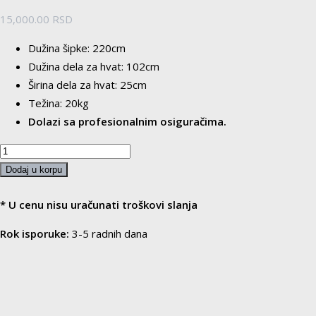
15,000.00
RSD
Dužina šipke: 220cm
Dužina dela za hvat: 102cm
Širina dela za hvat: 25cm
Težina: 20kg
Dolazi sa profesionalnim osiguračima.
Swiss
multi
Dodaj u korpu
grip
-
* U cenu nisu uračunati troškovi slanja
olimpijska
Rok isporuke:
3-5 radnih dana
šipka
količina