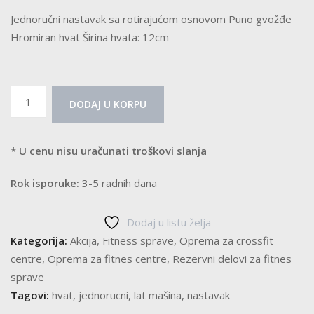
Jednoručni nastavak sa rotirajućom osnovom Puno gvožđe
Hromiran hvat Širina hvata: 12cm
Jednoručni
DODAJ U KORPU
nastavak
za
hvat
* U cenu nisu uračunati troškovi slanja
količina
Rok isporuke:
3-5 radnih dana
Dodaj u listu želja
Kategorija:
Akcija
,
Fitness sprave
,
Oprema za crossfit
centre
,
Oprema za fitnes centre
,
Rezervni delovi za fitnes
sprave
Tagovi:
hvat
,
jednorucni
,
lat mašina
,
nastavak