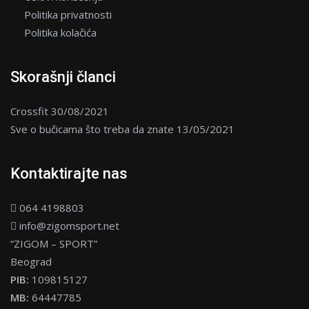
Politika privatnosti
Politika kolačića
Skorašnji članci
Crossfit
30/08/2021
Sve o bučicama što treba da znate
13/05/2021
Kontaktirajte nas
064 4198803
info@zigomsport.net
“ZIGOM – SPORT”
Beograd
PIB:
109815127
MB:
64447785