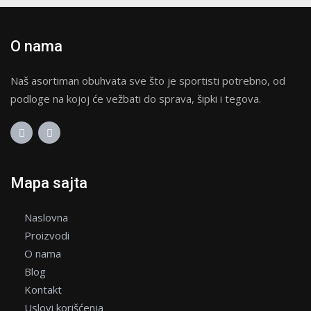
O nama
Naš asortiman obuhvata sve što je sportisti potrebno, od
podloge na kojoj će vežbati do sprava, šipki i tegova.
Mapa sajta
Naslovna
Proizvodi
O nama
Blog
Kontakt
Uslovi korišćenja