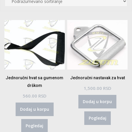
Jednoručni hvat sa gumenom
Jednoručni nastavak za hvat
drškom
1,500.00
RSD
560.00
RSD
Dodaj u korpu
Dodaj u korpu
Pogledaj
Pogledaj