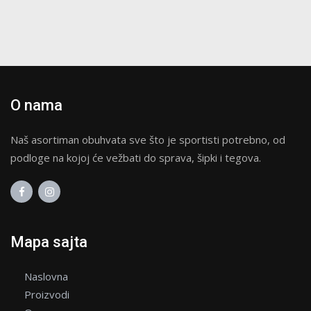
O nama
Naš asortiman obuhvata sve što je sportisti potrebno, od
podloge na kojoj će vežbati do sprava, šipki i tegova.
Mapa sajta
Naslovna
Proizvodi