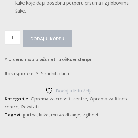
kuke koje daju posebnu potporu prstima i zglobovima
šake.
Gurtne
DODAJ U KORPU
za
mrtvo
dizanje
* U cenu nisu uračunati troškovi slanja
sa
Rok isporuke:
3-5 radnih dana
metalnim
kukama
količina
Dodaj u listu želja
Kategorije:
Oprema za crossfit centre
,
Oprema za fitnes
centre
,
Rekviziti
Tagovi:
gurtna
,
kuke
,
mrtvo dizanje
,
zgibovi