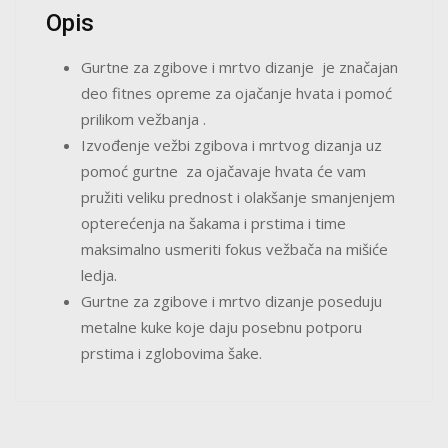
Opis
Gurtne za zgibove i mrtvo dizanje je značajan
deo fitnes opreme za ojačanje hvata i pomoć
prilikom vežbanja .
Izvođenje vežbi zgibova i mrtvog dizanja uz
pomoć gurtne za ojačavaje hvata će vam
pružiti veliku prednost i olakšanje smanjenjem
opterećenja na šakama i prstima i time
maksimalno usmeriti fokus vežbača na mišiće
ledja.
Gurtne za zgibove i mrtvo dizanje poseduju
metalne kuke koje daju posebnu potporu
prstima i zglobovima šake.