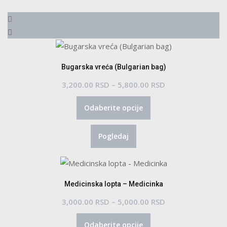
Bugarska vreća (Bulgarian bag)
Raspon
3,200.00
RSD
–
5,800.00
RSD
Ovaj
cena:
Odaberite opcije
proizvod
od
ima
3,200.00 RSD
Pogledaj
više
do
varijanti.
5,800.00 RSD
Opcije
mogu
Medicinska lopta – Medicinka
biti
Raspon
3,000.00
RSD
–
5,000.00
RSD
izabrane
Ovaj
cena:
na
Odaberite opcije