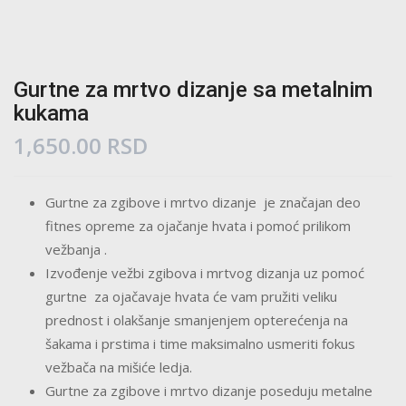
Gurtne za mrtvo dizanje sa metalnim
kukama
1,650.00
RSD
Gurtne za zgibove i mrtvo dizanje je značajan deo
fitnes opreme za ojačanje hvata i pomoć prilikom
vežbanja .
Izvođenje vežbi zgibova i mrtvog dizanja uz pomoć
gurtne za ojačavaje hvata će vam pružiti veliku
prednost i olakšanje smanjenjem opterećenja na
šakama i prstima i time maksimalno usmeriti fokus
vežbača na mišiće ledja.
Gurtne za zgibove i mrtvo dizanje poseduju metalne