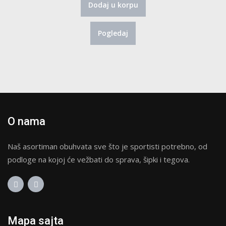
Dodaj u korpu
je
je:
bila:
14,500.00 RSD.
Pogledaj
16,000.00 RSD.
O nama
Naš asortiman obuhvata sve što je sportisti potrebno, od
podloge na kojoj će vežbati do sprava, šipki i tegova.
Mapa sajta