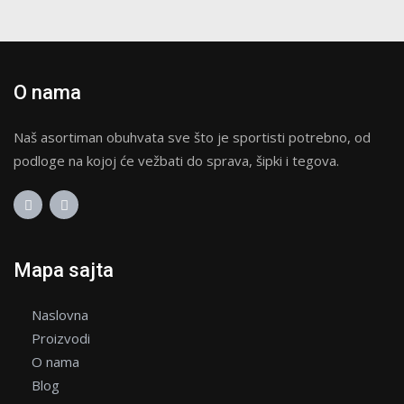
izabrane
na
stranici
proizvoda.
O nama
Naš asortiman obuhvata sve što je sportisti potrebno, od
podloge na kojoj će vežbati do sprava, šipki i tegova.
Mapa sajta
Naslovna
Proizvodi
O nama
Blog