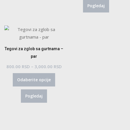
Pogledaj
Tegovi za zglob sa gurtnama –
par
Raspon
800.00
RSD
–
3,000.00
RSD
Ovaj
cena:
Odaberite opcije
proizvod
od
ima
800.00 RSD
Pogledaj
više
do
varijanti.
3,000.00 RSD
Opcije
mogu
biti