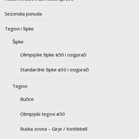
Sezonska ponuda
Tegovi i šipke
Šipke
Olimpijske šipke ø50 i osigurači
Standardne šipke ø30 i osigurači
Tegovi
Bučice
Olimpijski tegovi ø50
Ruska zvona – Girje / Kettlebell