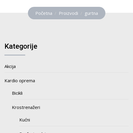
Početna
Proizvodi
gurtna
Kategorije
Akcija
Kardio oprema
Bicikli
Krostrenažeri
Kućni