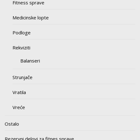
Fitness sprave
Medicinske lopte
Podloge
Rekviziti
Balanseri
Strunjače
Vratila
Vreće
Ostalo
Rezervni delovi za fitnes sprave