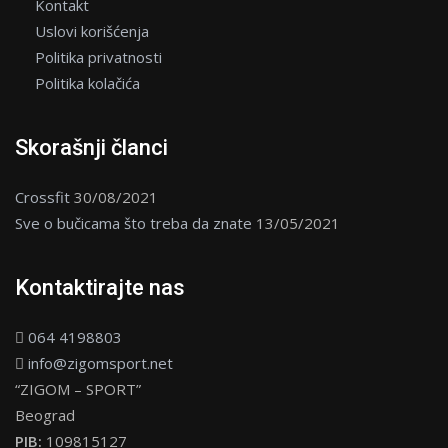
Kontakt
Uslovi korišćenja
Politika privatnosti
Politika kolačića
Skorašnji članci
Crossfit
30/08/2021
Sve o bučicama što treba da znate
13/05/2021
Kontaktirajte nas
064 4198803
info@zigomsport.net
“ZIGOM – SPORT”
Beograd
PIB:
109815127