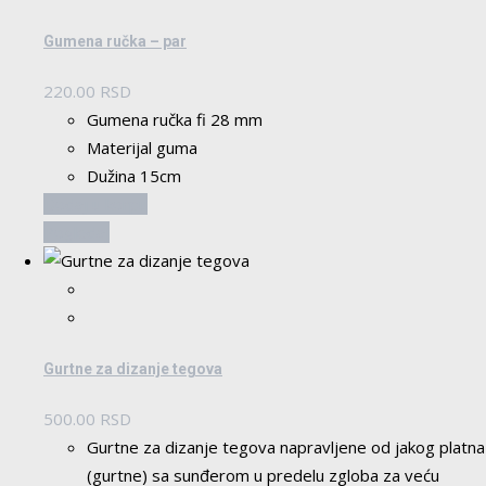
Gumena ručka – par
220.00
RSD
Gumena ručka fi 28 mm
Materijal guma
Dužina 15cm
Dodaj u korpu
Pogledaj
Gurtne za dizanje tegova
500.00
RSD
Gurtne za dizanje tegova napravljene od jakog platna
(gurtne) sa sunđerom u predelu zgloba za veću