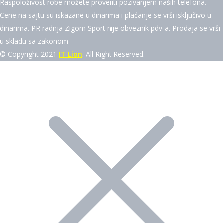
Raspoloživost robe možete proveriti pozivanjem naših telefona.
Cene na sajtu su iskazane u dinarima i plaćanje se vrši isključivo u
dinarima. PR radnja Zigom Sport nije obveznik pdv-a. Prodaja se vrši
u skladu sa zakonom
© Copyright 2021
IT Lion
. All Right Reserved.