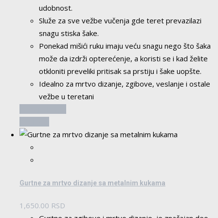
udobnost.
Služe za sve vežbe vučenja gde teret prevazilazi
snagu stiska šake.
Ponekad mišići ruku imaju veću snagu nego što šaka
može da izdrži opterećenje, a koristi se i kad želite
otkloniti preveliki pritisak sa prstiju i šake uopšte.
Idealno za mrtvo dizanje, zgibove, veslanje i ostale
vežbe u teretani
Dodaj u korpu
Pogledaj
Gurtne za mrtvo dizanje sa metalnim kukama
1,650.00
RSD