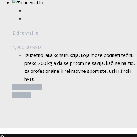
Zidno vratilo
4,000.00
RSD
Izuzetno jaka konstrukcija, koja može podneti težinu
preko 200 kg a da se pritom ne savija, kači se na zid,
za profesionalne ili rekrativne sportiste, uski i široki
hvat.
Dodaj u korpu
Pogledaj