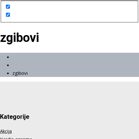
zgibovi
Početna
Proizvodi
zgibovi
Kategorije
Akcija