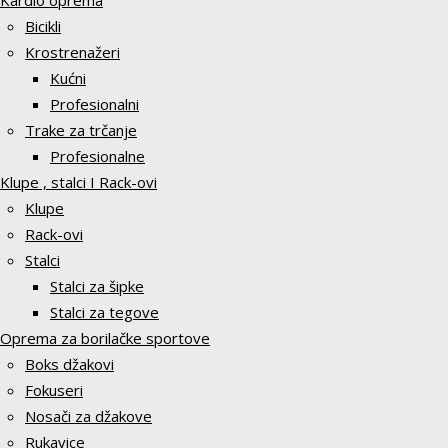
Kardio oprema
Bicikli
Krostrenažeri
Kućni
Profesionalni
Trake za trčanje
Profesionalne
Klupe , stalci I Rack-ovi
Klupe
Rack-ovi
Stalci
Stalci za šipke
Stalci za tegove
Oprema za borilačke sportove
Boks džakovi
Fokuseri
Nosači za džakove
Rukavice