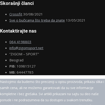
Skorašnji članci
Crossfit
30/08/2021
Sve o bučicama što treba da znate
13/05/2021
Kontaktirajte nas
064 4198803
info@zigomsport.net
“ZIGOM – SPORT”
Beograd
PIB:
109815127
MB:
64447785
Nastojimo da budemo što precizniji u opisu proizvoda, prikazu slika i
samih cena, ali ne možemo garantovati da su sve informacije
kompletne i bez grešaka. Svi artikli prikazani na sajtu su deo naše
ponude i ne podrazumeva da su dostupni u svakom trenutku.