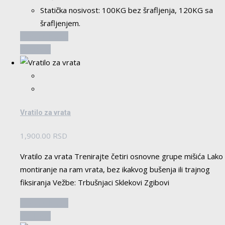
Statička nosivost: 100KG bez šrafljenja, 120KG sa
šrafljenjem.
Dodaj u korpu
Pogledaj
Vratilo za vrata
1,900.00
RSD
Vratilo za vrata Trenirajte četiri osnovne grupe mišića Lako
montiranje na ram vrata, bez ikakvog bušenja ili trajnog
fiksiranja Vežbe: Trbušnjaci Sklekovi Zgibovi
Dodaj u korpu
Pogledaj