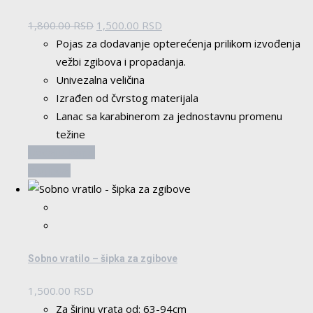
Originalna
Trenutna
1,800.00
RSD
1,500.00
RSD
cena
cena
Pojas za dodavanje opterećenja prilikom izvođenja
je
je:
vežbi zgibova i propadanja.
bila:
1,500.00 RSD.
Univezalna veličina
1,800.00 RSD.
Izrađen od čvrstog materijala
Lanac sa karabinerom za jednostavnu promenu
težine
Dodaj u korpu
Pogledaj
Sobno vratilo – šipka za zgibove
1,500.00
RSD
Za širinu vrata od: 63-94cm