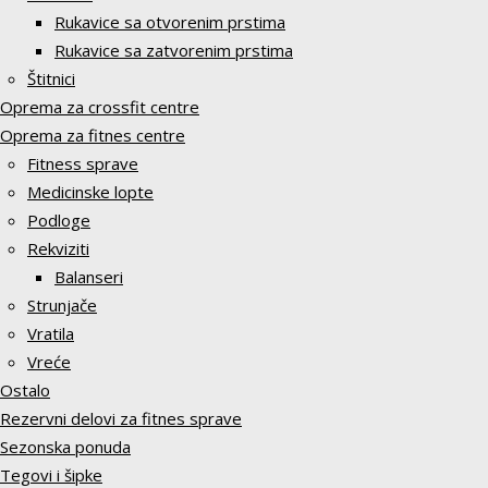
Rukavice sa otvorenim prstima
Rukavice sa zatvorenim prstima
Štitnici
Oprema za crossfit centre
Oprema za fitnes centre
Fitness sprave
Medicinske lopte
Podloge
Rekviziti
Balanseri
Strunjače
Vratila
Vreće
Ostalo
Rezervni delovi za fitnes sprave
Sezonska ponuda
Tegovi i šipke