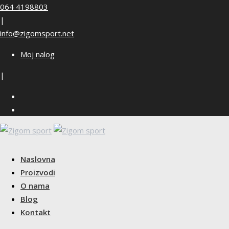
Skip
064 4198803
to
|
content
info@zigomsport.net
Moj nalog
|
Naslovna
Proizvodi
O nama
Blog
Kontakt