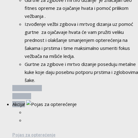
Gurtne za zgibove i mrtvo dizanje je značajan deo
fitnes opreme za ojačanje hvata i pomoć prilikom
vežbanja .
Izvođenje vežbi zgibova i mrtvog dizanja uz pomoć
gurtne za ojačavaje hvata će vam pružiti veliku
prednost i olakšanje smanjenjem opterećenja na
šakama i prstima i time maksimalno usmeriti fokus
vežbača na mišiće ledja.
Gurtne za zgibove i mrtvo dizanje poseduju metalne
kuke koje daju posebnu potporu prstima i zglobovima
šake.
Dodaj u korpu
Pogledaj
Akcija!
Pojas za opterećenje