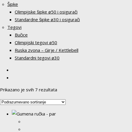
Šipke
Olimpijske šipke ø50 i osigurači
Standardne šipke ø30 i osigurači
Tegovi
Bučice
Olimpijski tegovi ø50
Ruska zvona – Girje / Kettlebell
Standardni tegovi ø30
Prikazano je svih 7 rezultata