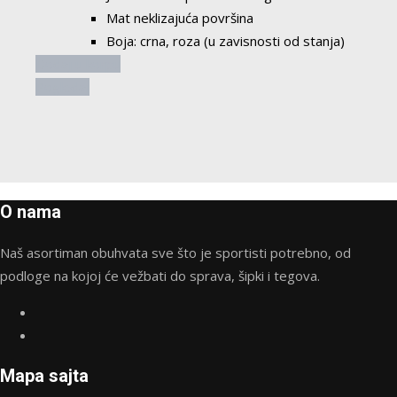
Mat neklizajuća površina
Boja: crna, roza (u zavisnosti od stanja)
Dodaj u korpu
Pogledaj
O nama
Naš asortiman obuhvata sve što je sportisti potrebno, od
podloge na kojoj će vežbati do sprava, šipki i tegova.
Mapa sajta