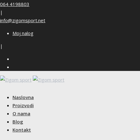
Skip
064 4198803
to
|
content
info@zigomsport.net
Moj nalog
|
Naslovna
Proizvodi
O nama
Blog
Kontakt