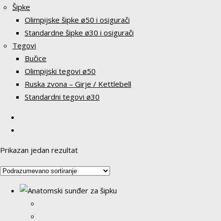
Šipke
Olimpijske šipke ø50 i osigurači
Standardne šipke ø30 i osigurači
Tegovi
Bučice
Olimpijski tegovi ø50
Ruska zvona – Girje / Kettlebell
Standardni tegovi ø30
Prikazan jedan rezultat