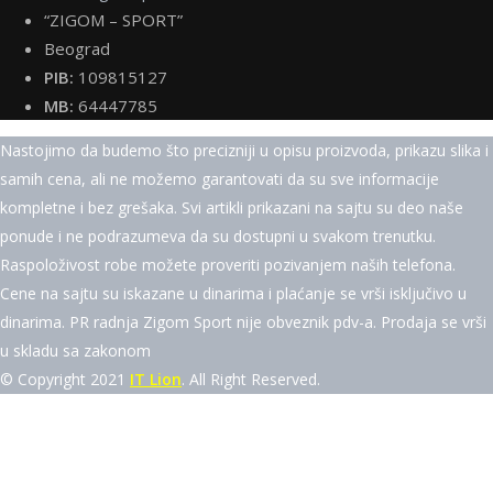
“ZIGOM – SPORT”
Beograd
PIB:
109815127
MB:
64447785
Nastojimo da budemo što precizniji u opisu proizvoda, prikazu slika i
samih cena, ali ne možemo garantovati da su sve informacije
kompletne i bez grešaka. Svi artikli prikazani na sajtu su deo naše
ponude i ne podrazumeva da su dostupni u svakom trenutku.
Raspoloživost robe možete proveriti pozivanjem naših telefona.
Cene na sajtu su iskazane u dinarima i plaćanje se vrši isključivo u
dinarima. PR radnja Zigom Sport nije obveznik pdv-a. Prodaja se vrši
u skladu sa zakonom
© Copyright 2021
IT Lion
. All Right Reserved.