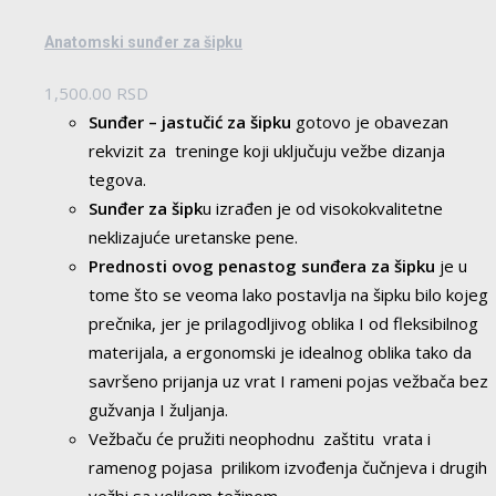
Anatomski sunđer za šipku
1,500.00
RSD
Sunđer – jastučić za šipku
gotovo je obavezan
rekvizit za treninge koji uključuju vežbe dizanja
tegova.
Sunđer za šipk
u izrađen je od visokokvalitetne
neklizajuće uretanske pene.
Prednosti ovog
penastog sunđera za šipku
je u
tome što se veoma lako postavlja na šipku bilo kojeg
prečnika, jer je prilagodljivog oblika I od fleksibilnog
materijala, a ergonomski je idealnog oblika tako da
savršeno prijanja uz vrat I rameni pojas vežbača bez
gužvanja I žuljanja.
Vežbaču će pružiti neophodnu zaštitu vrata i
ramenog pojasa prilikom izvođenja čučnjeva i drugih