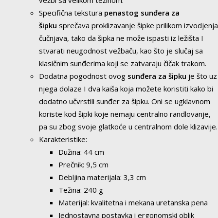
vežbi sa velikom težinom.
Specifična tekstura
penastog sunđera za
šipku
sprečava proklizavanje šipke prilikom izvodjenja
čučnjava, tako da šipka ne može ispasti iz ležišta I
stvarati neugodnost vežbaču, kao što je slučaj sa
klasičnim sunđerima koji se zatvaraju čičak trakom.
Dodatna pogodnost ovog
sunđera za šipku
je što uz
njega dolaze I dva kaiša koja možete koristiti kako bi
dodatno učvrstili sunđer za šipku. Oni se ugklavnom
koriste kod šipki koje nemaju centralno randlovanje,
pa su zbog svoje glatkoće u centralnom dole klizavije.
Karakteristike:
Dužina: 44 cm
Prečnik: 9,5 cm
Debljina materijala: 3,3 cm
Težina: 240 g
Materijal: kvalitetna i mekana uretanska pena
Jednostavna postavka i ergonomski oblik