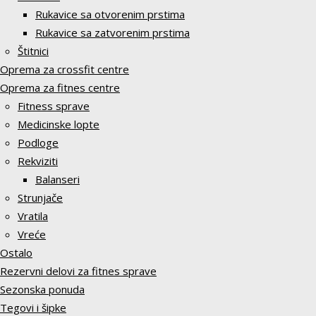
Rukavice sa otvorenim prstima
Rukavice sa zatvorenim prstima
Štitnici
Oprema za crossfit centre
Oprema za fitnes centre
Fitness sprave
Medicinske lopte
Podloge
Rekviziti
Balanseri
Strunjače
Vratila
Vreće
Ostalo
Rezervni delovi za fitnes sprave
Sezonska ponuda
Tegovi i šipke