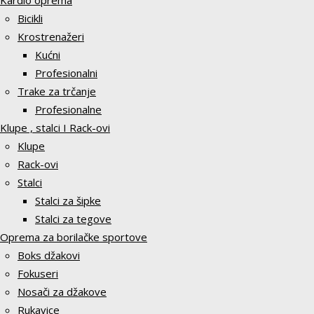
Kardio oprema
Bicikli
Krostrenažeri
Kućni
Profesionalni
Trake za trčanje
Profesionalne
Klupe , stalci I Rack-ovi
Klupe
Rack-ovi
Stalci
Stalci za šipke
Stalci za tegove
Oprema za borilačke sportove
Boks džakovi
Fokuseri
Nosači za džakove
Rukavice