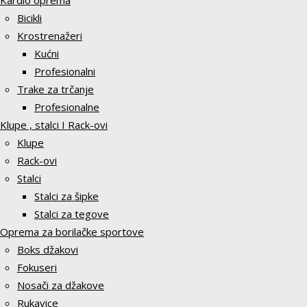
Kardio oprema
Bicikli
Krostrenažeri
Kućni
Profesionalni
Trake za trčanje
Profesionalne
Klupe , stalci I Rack-ovi
Klupe
Rack-ovi
Stalci
Stalci za šipke
Stalci za tegove
Oprema za borilačke sportove
Boks džakovi
Fokuseri
Nosači za džakove
Rukavice