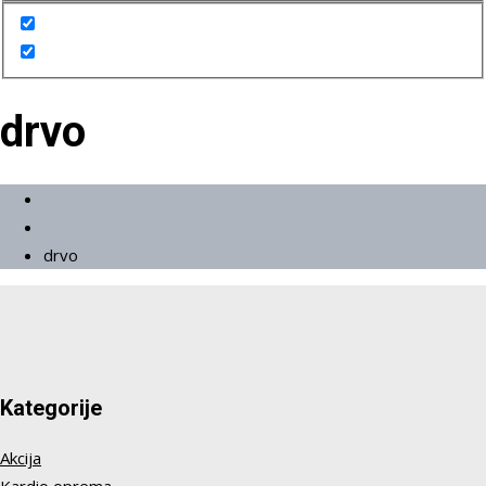
drvo
Početna
Proizvodi
drvo
Kategorije
Akcija