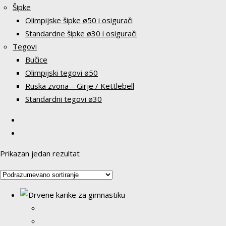
Šipke
Olimpijske šipke ø50 i osigurači
Standardne šipke ø30 i osigurači
Tegovi
Bučice
Olimpijski tegovi ø50
Ruska zvona – Girje / Kettlebell
Standardni tegovi ø30
Prikazan jedan rezultat