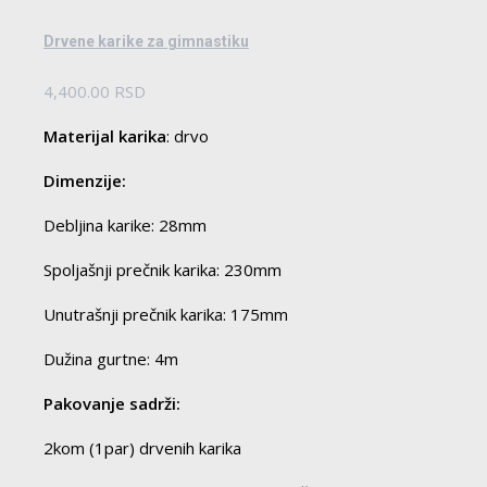
Drvene karike za gimnastiku
4,400.00
RSD
Materijal karika
: drvo
Dimenzije:
Debljina karike: 28mm
Spoljašnji prečnik karika: 230mm
Unutrašnji prečnik karika: 175mm
Dužina gurtne: 4m
Pakovanje sadrži:
2kom (1par) drvenih karika