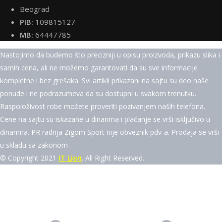
Beograd
PIB:
109815127
MB:
64447785
Nastojimo da budemo što precizniji u opisu proizvoda, prikazu slika i
samih cena, ali ne možemo garantovati da su sve informacije
kompletne i bez grešaka. Svi artikli prikazani na sajtu su deo naše
ponude i ne podrazumeva da su dostupni u svakom trenutku.
Raspoloživost robe možete proveriti pozivanjem naših telefona.
Cene na sajtu su iskazane u dinarima i plaćanje se vrši isključivo u
dinarima. PR radnja Zigom Sport nije obveznik pdv-a. Prodaja se vrši
u skladu sa zakonom
© Copyright 2021
IT Lion
. All Right Reserved.