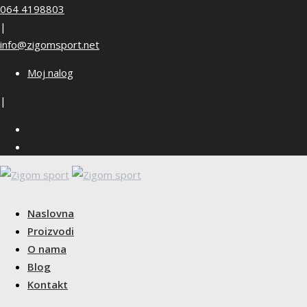
Skip
064 4198803
to
|
content
info@zigomsport.net
Moj nalog
|
Naslovna
Proizvodi
O nama
Blog
Kontakt