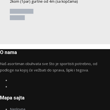
2kom (1par) gurtne od 4m (sa kopčama)
Dodaj u korpu
Pogledaj
O nama
Naš asortiman obuhvata sve što je sportisti potrebno, od
podloge na kojoj će vežbati do sprava, šipki i tegova.
Mapa sajta
Naslovna