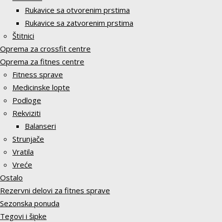
Rukavice sa otvorenim prstima
Rukavice sa zatvorenim prstima
Štitnici
Oprema za crossfit centre
Oprema za fitnes centre
Fitness sprave
Medicinske lopte
Podloge
Rekviziti
Balanseri
Strunjače
Vratila
Vreće
Ostalo
Rezervni delovi za fitnes sprave
Sezonska ponuda
Tegovi i šipke