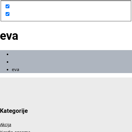
eva
Početna
Proizvodi
eva
Kategorije
Akcija