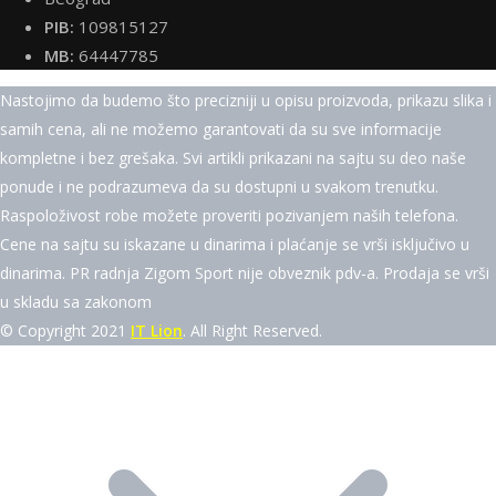
PIB:
109815127
MB:
64447785
Nastojimo da budemo što precizniji u opisu proizvoda, prikazu slika i
samih cena, ali ne možemo garantovati da su sve informacije
kompletne i bez grešaka. Svi artikli prikazani na sajtu su deo naše
ponude i ne podrazumeva da su dostupni u svakom trenutku.
Raspoloživost robe možete proveriti pozivanjem naših telefona.
Cene na sajtu su iskazane u dinarima i plaćanje se vrši isključivo u
dinarima. PR radnja Zigom Sport nije obveznik pdv-a. Prodaja se vrši
u skladu sa zakonom
© Copyright 2021
IT Lion
. All Right Reserved.