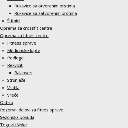
Rukavice sa otvorenim prstima
Rukavice sa zatvorenim prstima
Štitnici
Oprema za crossfit centre
Oprema za fitnes centre
Fitness sprave
Medicinske lopte
Podloge
Rekviziti
Balanseri
Strunjače
Vratila
Vreće
Ostalo
Rezervni delovi za fitnes sprave
Sezonska ponuda
Tegovi i šipke