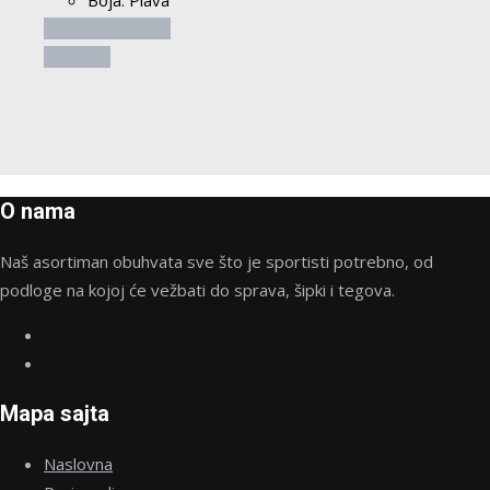
Boja: Plava
Ovaj
Odaberite opcije
proizvod
Pogledaj
ima
više
varijanti.
Opcije
mogu
O nama
biti
izabrane
Naš asortiman obuhvata sve što je sportisti potrebno, od
na
podloge na kojoj će vežbati do sprava, šipki i tegova.
stranici
proizvoda.
Mapa sajta
Naslovna