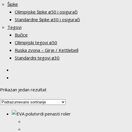
Šipke
Olimpijske šipke ø50 i osigurači
Standardne šipke ø30 i osigurači
Tegovi
Bučice
Olimpijski tegovi ø50
Ruska zvona – Girje / Kettlebell
Standardni tegovi ø30
Prikazan jedan rezultat