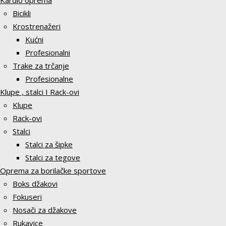
Kardio oprema
Bicikli
Krostrenažeri
Kućni
Profesionalni
Trake za trčanje
Profesionalne
Klupe , stalci I Rack-ovi
Klupe
Rack-ovi
Stalci
Stalci za šipke
Stalci za tegove
Oprema za borilačke sportove
Boks džakovi
Fokuseri
Nosači za džakove
Rukavice