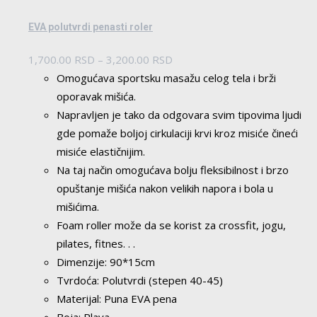
EVA polutvrdi penasti roler
Raspon
1,700.00
RSD
–
3,200.00
RSD
cena:
Omogućava sportsku masažu celog tela i brži
od
oporavak mišića.
1,700.00 RSD
Napravljen je tako da odgovara svim tipovima ljudi
do
gde pomaže boljoj cirkulaciji krvi kroz misiće čineći
3,200.00 RSD
misiće elastičnijim.
Na taj način omogućava bolju fleksibilnost i brzo
opuštanje mišića nakon velikih napora i bola u
mišićima.
Foam roller može da se korist za crossfit, jogu,
pilates, fitnes. . .
Dimenzije: 90*15cm
Tvrdoća: Polutvrdi (stepen 40-45)
Materijal: Puna EVA pena