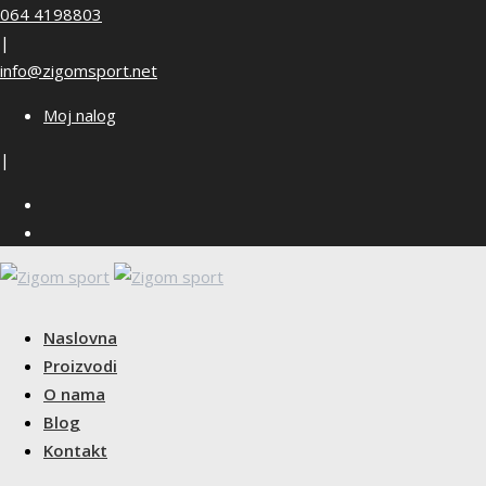
Skip
064 4198803
to
|
content
info@zigomsport.net
Moj nalog
|
Naslovna
Proizvodi
O nama
Blog
Kontakt