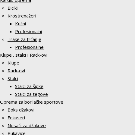
Kardio oprema
Bicikli
Krostrenažeri
Kućni
Profesionalni
Trake za trčanje
Profesionalne
Klupe , stalci I Rack-ovi
Klupe
Rack-ovi
Stalci
Stalci za šipke
Stalci za tegove
Oprema za borilačke sportove
Boks džakovi
Fokuseri
Nosači za džakove
Rukavice