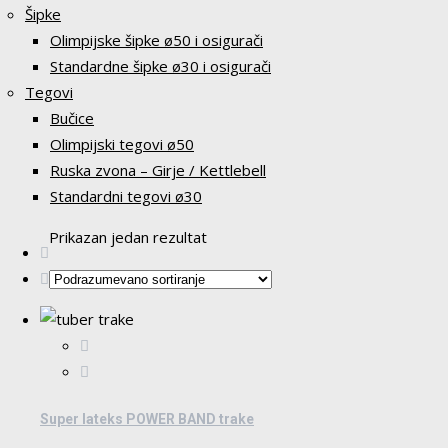
Šipke
Olimpijske šipke ø50 i osigurači
Standardne šipke ø30 i osigurači
Tegovi
Bučice
Olimpijski tegovi ø50
Ruska zvona – Girje / Kettlebell
Standardni tegovi ø30
Prikazan jedan rezultat
Super lateks POWER BAND trake