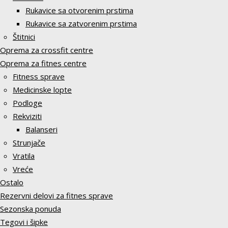
Rukavice sa otvorenim prstima
Rukavice sa zatvorenim prstima
Štitnici
Oprema za crossfit centre
Oprema za fitnes centre
Fitness sprave
Medicinske lopte
Podloge
Rekviziti
Balanseri
Strunjače
Vratila
Vreće
Ostalo
Rezervni delovi za fitnes sprave
Sezonska ponuda
Tegovi i šipke