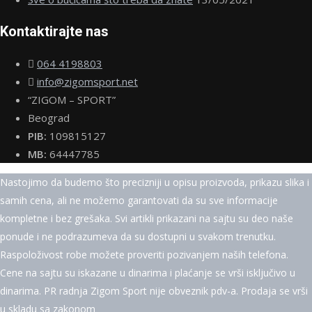
Kontaktirajte nas
064 4198803
info@zigomsport.net
“ZIGOM – SPORT”
Beograd
PIB:
109815127
MB:
64447785
Nastojimo da budemo što precizniji u opisu proizvoda, prikazu slika i
samih cena, ali ne možemo garantovati da su sve informacije
kompletne i bez grešaka. Svi artikli prikazani na sajtu su deo naše
ponude i ne podrazumeva da su dostupni u svakom trenutku.
Raspoloživost robe možete proveriti pozivanjem naših telefona.
Cene na sajtu su iskazane u dinarima i plaćanje se vrši isključivo u
dinarima. PR radnja Zigom Sport nije obveznik pdv-a. Prodaja se vrši
u skladu sa zakonom