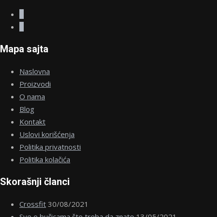
stranici
proizvoda.
Mapa sajta
Naslovna
Proizvodi
O nama
Blog
Kontakt
Uslovi korišćenja
Politika privatnosti
Politika kolačića
Skorašnji članci
Crossfit
30/08/2021
Sve o bučicama što treba da znate
13/05/2021