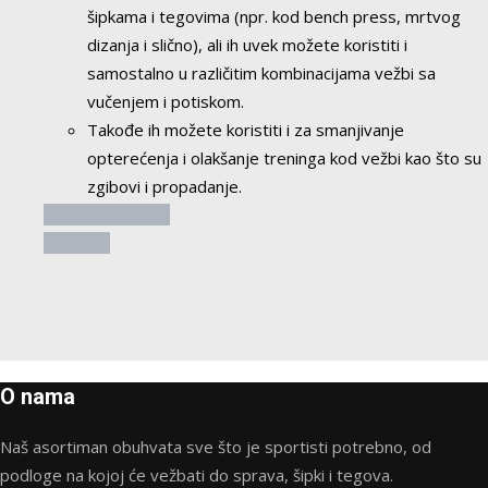
šipkama i tegovima (npr. kod bench press, mrtvog
dizanja i slično), ali ih uvek možete koristiti i
samostalno u različitim kombinacijama vežbi sa
vučenjem i potiskom.
Takođe ih možete koristiti i za smanjivanje
opterećenja i olakšanje treninga kod vežbi kao što su
zgibovi i propadanje.
Ovaj
Odaberite opcije
proizvod
Pogledaj
ima
više
varijanti.
Opcije
mogu
O nama
biti
izabrane
Naš asortiman obuhvata sve što je sportisti potrebno, od
na
podloge na kojoj će vežbati do sprava, šipki i tegova.