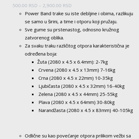
Raspon
500.00
RSD
–
2,900.00
RSD
cena:
Power Band trake su iste debljine i obima, razlikuju
od
se samo u širini, a time i otporu koji pružaju.
500.00 RSD
Sve gume su prstenastog, odnosno kružnog
do
zatvorenog oblika.
2,900.00 RSD
Za svaku traku različitog otpora karakteristična je
određena boja:
Žuta (2080 x 4.5 x 6.4mm): 2-7kg
Crvena (2080 x 4.5 x 13mm) 7-16kg
Crna (2080 x 4.5 x 22mm) 10-35kg
Ljubičasta (2080 x 4.5 x 32mm) 16-40kg
Zelena (2080 x 4.5 x 44mm) 25-55kg
Plava (2080 x 4.5 x 64mm) 30-80kg
Narandžasta (2080 x 4.5 x 83mm) 40-105kg
Odlične su kao povećanje otpora prilikom vežbi sa