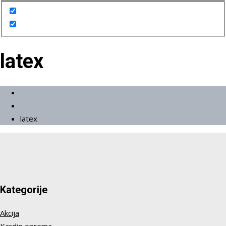
latex
Početna
Proizvodi
latex
Kategorije
Akcija