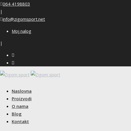
Skip
064 4198803
to
|
content
info@zigomsport.net
Moj nalog
|
Naslovna
Proizvodi
O nama
Blog
Kontakt