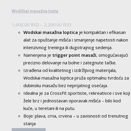
WodSkai masažna lopta
Raspon
1,600.00
RSD
–
2,200.00
RSD
cena:
Wodskai masažna loptica
je kompaktan i efikasan
od
alat za opuštanje mišića i smanjenje napetosti nakon
1,600.00 RSD
intenzivnog treninga ili dugotrajnog sedenja.
do
Namenjena je
trigger point masaži
, omogućavajući
2,200.00 RSD
precizno delovanje na bolne i zategnute tačke.
Izrađena od kvalitetnog i izdržljivog materijala,
Wodskai masažna loptica pruža optimalnu tvrdoću za
dubinsku masažu bez neprijatnog osećaja.
Idealna je za CrossFit sportiste, rekreativce i sve koji
žele brz i jednostavan oporavak mišića – bilo kod
kuće, u teretani ili na putu.
Boje: plava, crna, crvena – u zavisnosti od trenutnog
stanja
Ovaj