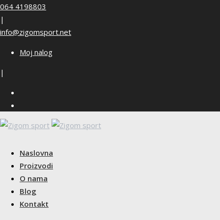
Skip
064 4198803
to
|
content
info@zigomsport.net
Moj nalog
|
Naslovna
Proizvodi
O nama
Blog
Kontakt