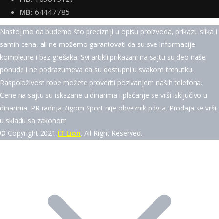
MB:
64447785
Nastojimo da budemo što precizniji u opisu proizvoda, prikazu slika i
samih cena, ali ne možemo garantovati da su sve informacije
kompletne i bez grešaka. Svi artikli prikazani na sajtu su deo naše
ponude i ne podrazumeva da su dostupni u svakom trenutku.
Raspoloživost robe možete proveriti pozivanjem naših telefona.
Cene na sajtu su iskazane u dinarima i plaćanje se vrši isključivo u
dinarima. PR radnja Zigom Sport nije obveznik pdv-a. Prodaja se vrši
u skladu sa zakonom
© Copyright 2021
IT Lion
. All Right Reserved.