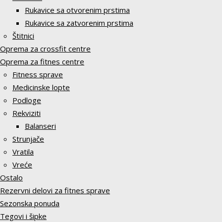
Rukavice sa otvorenim prstima
Rukavice sa zatvorenim prstima
Štitnici
Oprema za crossfit centre
Oprema za fitnes centre
Fitness sprave
Medicinske lopte
Podloge
Rekviziti
Balanseri
Strunjače
Vratila
Vreće
Ostalo
Rezervni delovi za fitnes sprave
Sezonska ponuda
Tegovi i šipke