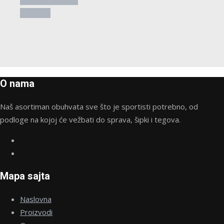
Odaberite opcije
proizvod
Pogledaj
ima
više
varijanti.
Opcije
mogu
O nama
biti
izabrane
Naš asortiman obuhvata sve što je sportisti potrebno, od
na
podloge na kojoj će vežbati do sprava, šipki i tegova.
stranici
proizvoda.
Mapa sajta
Naslovna
Proizvodi