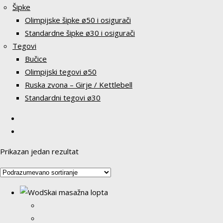
Šipke
Olimpijske šipke ø50 i osigurači
Standardne šipke ø30 i osigurači
Tegovi
Bučice
Olimpijski tegovi ø50
Ruska zvona – Girje / Kettlebell
Standardni tegovi ø30
Prikazan jedan rezultat