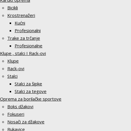
Kardio oprema
Bicikli
Krostrenažeri
Kućni
Profesionalni
Trake za trčanje
Profesionalne
Klupe , stalci I Rack-ovi
Klupe
Rack-ovi
Stalci
Stalci za šipke
Stalci za tegove
Oprema za borilačke sportove
Boks džakovi
Fokuseri
Nosači za džakove
Rukavice