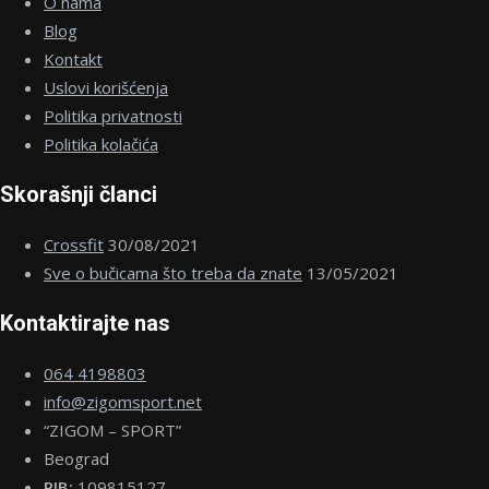
O nama
Blog
Kontakt
Uslovi korišćenja
Politika privatnosti
Politika kolačića
Skorašnji članci
Crossfit
30/08/2021
Sve o bučicama što treba da znate
13/05/2021
Kontaktirajte nas
064 4198803
info@zigomsport.net
“ZIGOM – SPORT”
Beograd
PIB:
109815127