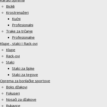
Kardio oprema
Bicikli
Krostrenažeri
Kućni
Profesionalni
Trake za trčanje
Profesionalne
Klupe , stalci I Rack-ovi
Klupe
Rack-ovi
Stalci
Stalci za šipke
Stalci za tegove
Oprema za borilačke sportove
Boks džakovi
Fokuseri
Nosači za džakove
Rukavice