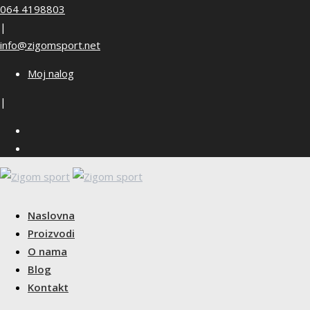
Skip
064 4198803
to
|
content
info@zigomsport.net
Moj nalog
|
Naslovna
Proizvodi
O nama
Blog
Kontakt