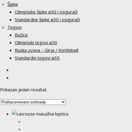
Šipke
Olimpijske šipke ø50 i osigurači
Standardne šipke ø30 i osigurači
Tegovi
Bučice
Olimpijski tegovi ø50
Ruska zvona – Girje / Kettlebell
Standardni tegovi ø30
Prikazan jedan rezultat