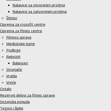
Rukavice sa otvorenim prstima
Rukavice sa zatvorenim prstima
Štitnici
Oprema za crossfit centre
Oprema za fitnes centre
Fitness sprave
Medicinske lopte
Podloge
Rekviziti
Balanseri
Strunjače
Vratila
Vreće
Ostalo
Rezervni delovi za fitnes sprave
Sezonska ponuda
Tegovi i šipke