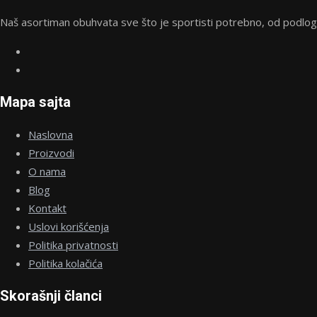
izabrane
Naš asortiman obuhvata sve što je sportisti potrebno, od podloge 
na
stranici
proizvoda.
Mapa sajta
Naslovna
Proizvodi
O nama
Blog
Kontakt
Uslovi korišćenja
Politika privatnosti
Politika kolačića
Skorašnji članci