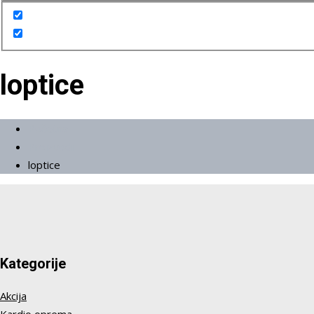
loptice
Početna
Proizvodi
loptice
Kategorije
Akcija