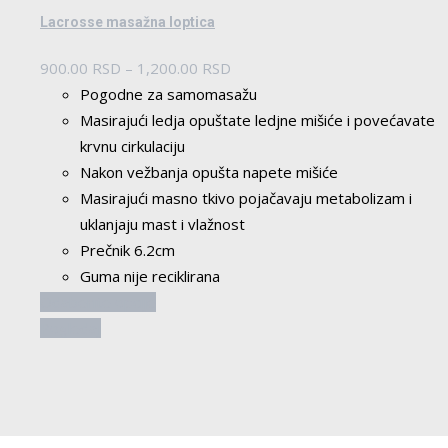
Lacrosse masažna loptica
Raspon
900.00
RSD
–
1,200.00
RSD
cena:
Pogodne za samomasažu
od
Masirajući ledja opuštate ledjne mišiće i povećavate
900.00 RSD
krvnu cirkulaciju
do
Nakon vežbanja opušta napete mišiće
1,200.00 RSD
Masirajući masno tkivo pojačavaju metabolizam i
uklanjaju mast i vlažnost
Prečnik 6.2cm
Guma nije reciklirana
Ovaj
Odaberite opcije
proizvod
Pogledaj
ima
više
varijanti.
Opcije