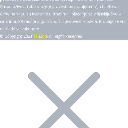
Raspoloživost robe možete proveriti pozivanjem naših telefona.
Cene na sajtu su iskazane u dinarima i plaćanje se vrši isključivo u
dinarima. PR radnja Zigom Sport nije obveznik pdv-a. Prodaja se vrši
u skladu sa zakonom
© Copyright 2021
IT Lion
. All Right Reserved.