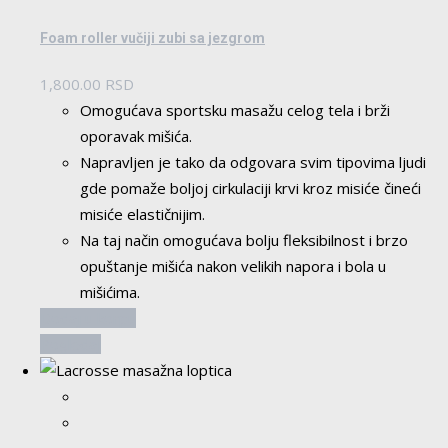
Foam roller vučiji zubi sa jezgrom
1,800.00
RSD
Omogućava sportsku masažu celog tela i brži
oporavak mišića.
Napravljen je tako da odgovara svim tipovima ljudi
gde pomaže boljoj cirkulaciji krvi kroz misiće čineći
misiće elastičnijim.
Na taj način omogućava bolju fleksibilnost i brzo
opuštanje mišića nakon velikih napora i bola u
mišićima.
Dodaj u korpu
Pogledaj