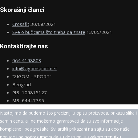
Skorašnji članci
Crossfit
30/08/2021
Sve o bučicama što treba da znate
13/05/2021
Kontaktirajte nas
064 4198803
info@zigomsport.net
“ZIGOM – SPORT”
Beograd
PIB:
109815127
MB:
64447785
Nastojimo da budemo što precizniji u opisu proizvoda, prikazu slika i
samih cena, ali ne možemo garantovati da su sve informacije
kompletne i bez grešaka. Svi artikli prikazani na sajtu su deo naše
ponude i ne podrazumeva da su dostupni u svakom trenutku.