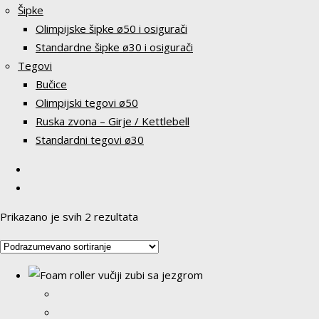
Šipke
Olimpijske šipke ø50 i osigurači
Standardne šipke ø30 i osigurači
Tegovi
Bučice
Olimpijski tegovi ø50
Ruska zvona – Girje / Kettlebell
Standardni tegovi ø30
Prikazano je svih 2 rezultata