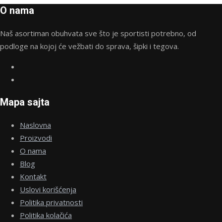
mogu
O nama
biti
izabrane
Naš asortiman obuhvata sve što je sportisti potrebno, od
na
podloge na kojoj će vežbati do sprava, šipki i tegova.
stranici
proizvoda.
Mapa sajta
Naslovna
Proizvodi
O nama
Blog
Kontakt
Uslovi korišćenja
Politika privatnosti
Politika kolačića