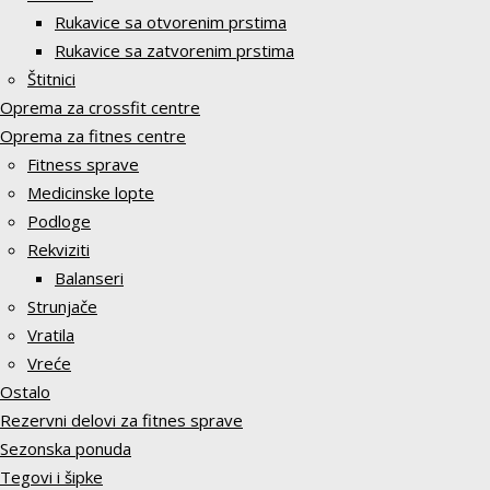
Rukavice sa otvorenim prstima
Rukavice sa zatvorenim prstima
Štitnici
Oprema za crossfit centre
Oprema za fitnes centre
Fitness sprave
Medicinske lopte
Podloge
Rekviziti
Balanseri
Strunjače
Vratila
Vreće
Ostalo
Rezervni delovi za fitnes sprave
Sezonska ponuda
Tegovi i šipke