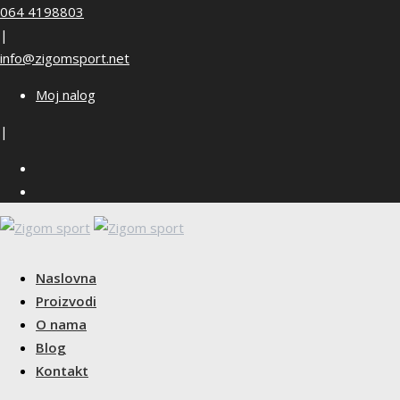
Skip
064 4198803
to
|
content
info@zigomsport.net
Moj nalog
|
Naslovna
Proizvodi
O nama
Blog
Kontakt