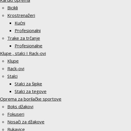
Kardio oprema
Bicikli
Krostrenažeri
Kućni
Profesionalni
Trake za trčanje
Profesionalne
Klupe , stalci I Rack-ovi
Klupe
Rack-ovi
Stalci
Stalci za šipke
Stalci za tegove
Oprema za borilačke sportove
Boks džakovi
Fokuseri
Nosači za džakove
Rukavice