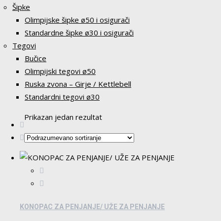
Šipke
Olimpijske šipke ø50 i osigurači
Standardne šipke ø30 i osigurači
Tegovi
Bučice
Olimpijski tegovi ø50
Ruska zvona – Girje / Kettlebell
Standardni tegovi ø30
Prikazan jedan rezultat
KONOPAC ZA PENJANJE/ UŽE ZA PENJANJE