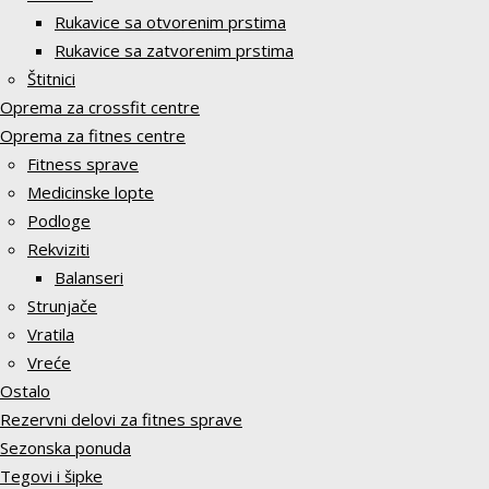
Rukavice sa otvorenim prstima
Rukavice sa zatvorenim prstima
Štitnici
Oprema za crossfit centre
Oprema za fitnes centre
Fitness sprave
Medicinske lopte
Podloge
Rekviziti
Balanseri
Strunjače
Vratila
Vreće
Ostalo
Rezervni delovi za fitnes sprave
Sezonska ponuda
Tegovi i šipke