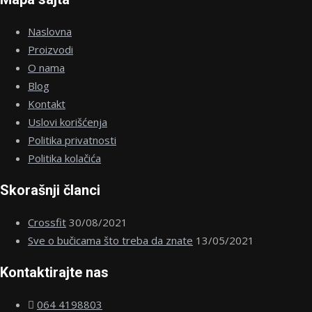
Naslovna
Proizvodi
O nama
Blog
Kontakt
Uslovi korišćenja
Politika privatnosti
Politika kolačića
Skorašnji članci
Crossfit
30/08/2021
Sve o bučicama što treba da znate
13/05/2021
Kontaktirajte nas
064 4198803