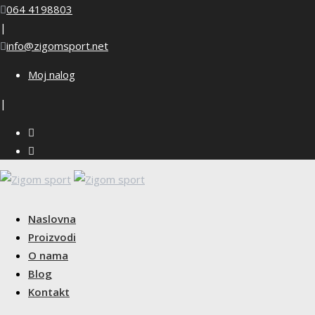
Skip
064 4198803
to
|
content
info@zigomsport.net
Moj nalog
|
Naslovna
Proizvodi
O nama
Blog
Kontakt