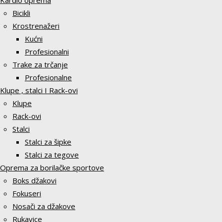
Kardio oprema
Bicikli
Krostrenažeri
Kućni
Profesionalni
Trake za trčanje
Profesionalne
Klupe , stalci I Rack-ovi
Klupe
Rack-ovi
Stalci
Stalci za šipke
Stalci za tegove
Oprema za borilačke sportove
Boks džakovi
Fokuseri
Nosači za džakove
Rukavice