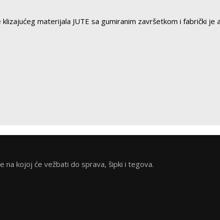
lizajućeg materijala JUTE sa gumiranim završetkom i fabrički je a
na kojoj će vežbati do sprava, šipki i tegova.