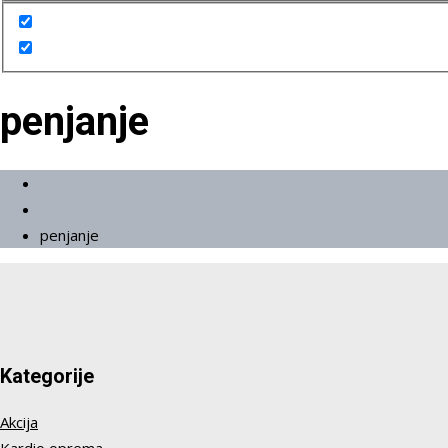
penjanje
Početna
Proizvodi
penjanje
Kategorije
Akcija