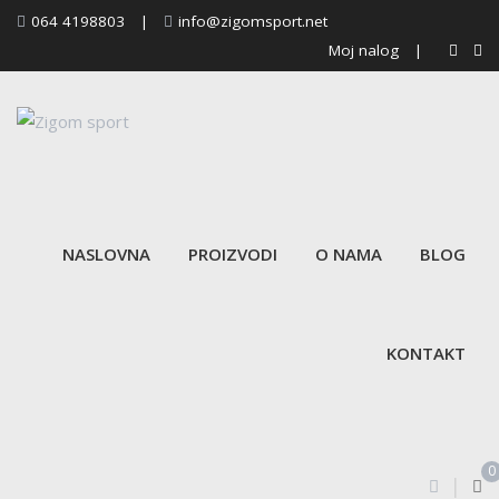
Skip
064 4198803
|
info@zigomsport.net
to
Moj nalog
|
content
NASLOVNA
PROIZVODI
O NAMA
BLOG
KONTAKT
0
|