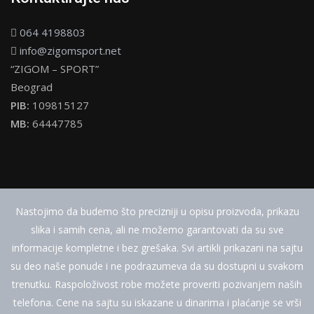
064 4198803
info@zigomsport.net
“ZIGOM – SPORT”
Beograd
PIB:
109815127
MB:
64447785
Nastojimo da budemo što precizniji u opisu proizvoda, prikazu
slika i samih cena, ali ne možemo garantovati da su sve
informacije kompletne i bez grešaka. Svi artikli prikazani na sajtu
su deo naše ponude i ne podrazumeva da su dostupni u svakom
trenutku. Raspoloživost robe možete proveriti pozivanjem naših
telefona. Cene na sajtu su iskazane u dinarima i plaćanje se vrši