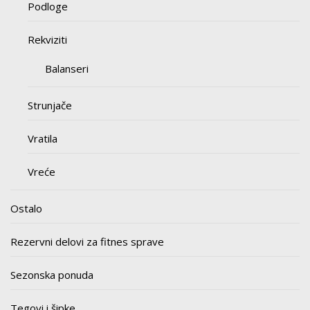
Podloge
Rekviziti
Balanseri
Strunjače
Vratila
Vreće
Ostalo
Rezervni delovi za fitnes sprave
Sezonska ponuda
Tegovi i šipke