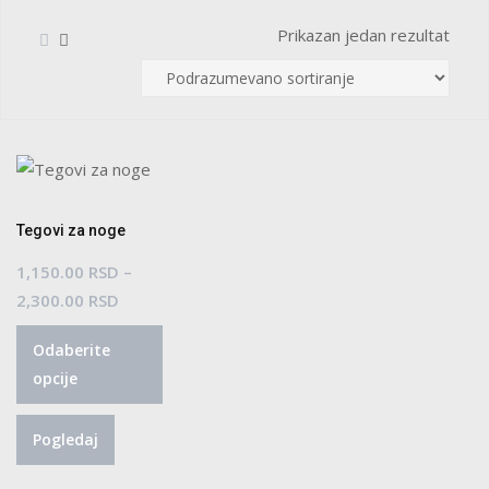
Prikazan jedan rezultat
Tegovi za noge
1,150.00
RSD
–
Raspon
2,300.00
RSD
cena:
Ovaj
Odaberite
od
proizvod
opcije
1,150.00 RSD
ima
do
više
Pogledaj
2,300.00 RSD
varijanti.
Opcije