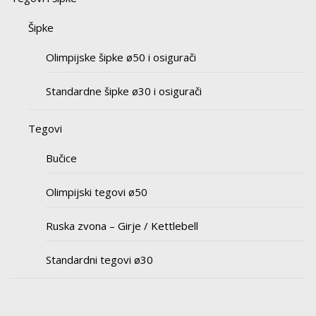
Šipke
Olimpijske šipke ø50 i osigurači
Standardne šipke ø30 i osigurači
Tegovi
Bučice
Olimpijski tegovi ø50
Ruska zvona – Girje / Kettlebell
Standardni tegovi ø30