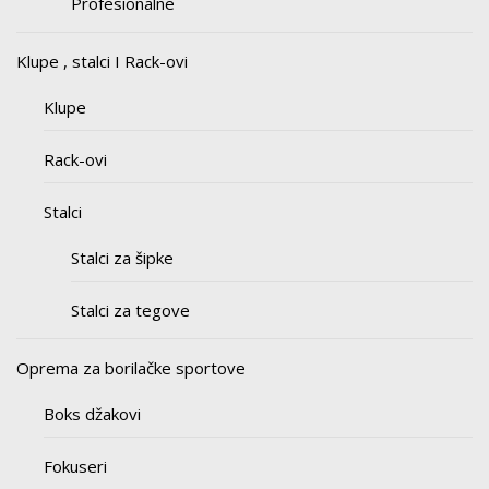
Profesionalne
Klupe , stalci I Rack-ovi
Klupe
Rack-ovi
Stalci
Stalci za šipke
Stalci za tegove
Oprema za borilačke sportove
Boks džakovi
Fokuseri