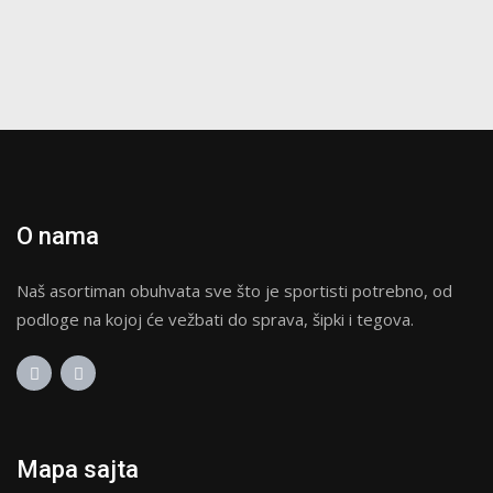
mogu
biti
izabrane
na
stranici
proizvoda.
O nama
Naš asortiman obuhvata sve što je sportisti potrebno, od
podloge na kojoj će vežbati do sprava, šipki i tegova.
Mapa sajta