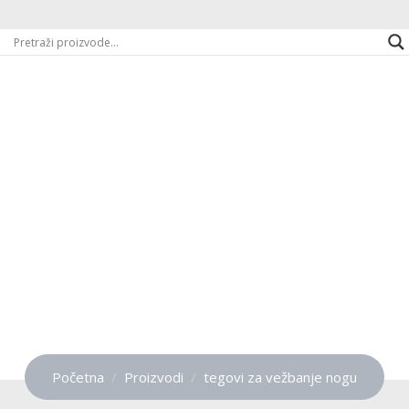
tegovi za vežbanje
nogu
Početna
Proizvodi
tegovi za vežbanje nogu