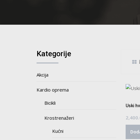
Kategorije
Akcija
Kardio oprema
Bicikli
Uski hv
2,400
Krostrenažeri
Kućni
Doda