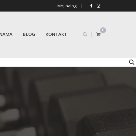
Moj nalog
|
0
|
 NAMA
BLOG
KONTAKT