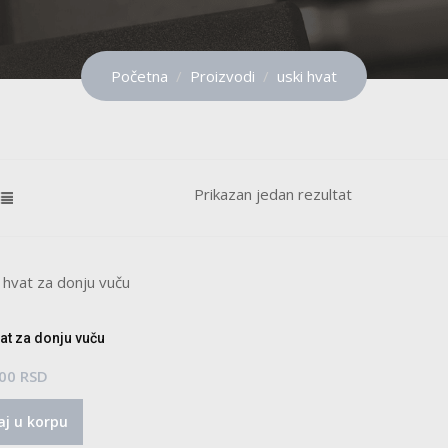
Početna
Proizvodi
uski hvat
Prikazan jedan rezultat
at za donju vuču
.00
RSD
j u korpu