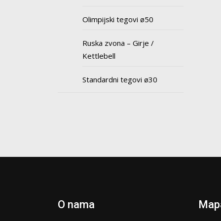
Olimpijski tegovi ø50
Ruska zvona – Girje /
Kettlebell
Standardni tegovi ø30
O nama
Mapa