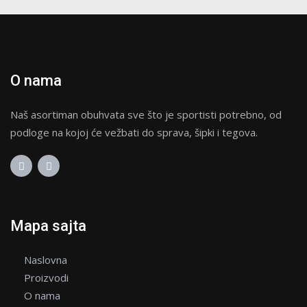
O nama
Naš asortiman obuhvata sve što je sportisti potrebno, od
podloge na kojoj će vežbati do sprava, šipki i tegova.
Mapa sajta
Naslovna
Proizvodi
O nama