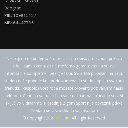
“ZIGOM – SPORT”
Beograd
PIB:
109815127
MB:
64447785
Nastojimo da budemo što precizniji u opisu proizvoda, prikazu
slika i samih cena, ali ne možemo garantovati da su sve
informacije kompletne i bez grešaka. Svi artikli prikazani na sajtu
su deo naše ponude i ne podrazumeva da su dostupni u svakom
trenutku. Raspoloživost robe možete proveriti pozivanjem naših
telefona. Cene na sajtu su iskazane u dinarima i plaćanje se vrši
isključivo u dinarima. PR radnja Zigom Sport nije obveznik pdv-a.
Prodaja se vrši u skladu sa zakonom
© Copyright 2021
IT Lion
. All Right Reserved.