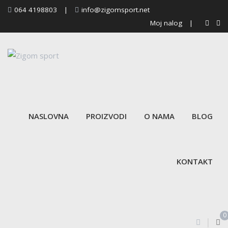
Skip
064 4198803
|
info@zigomsport.net
to
Moj nalog
|
content
NASLOVNA
PROIZVODI
O NAMA
BLOG
KONTAKT
0
|