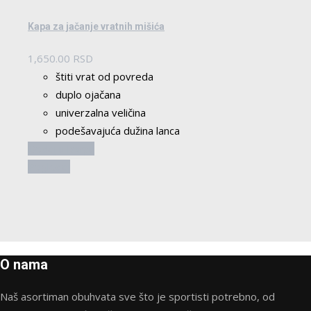
Kapa za jačanje vratnih mišića
1,650.00
RSD
štiti vrat od povreda
duplo ojačana
univerzalna veličina
podešavajuća dužina lanca
Dodaj u korpu
Pogledaj
O nama
Naš asortiman obuhvata sve što je sportisti potrebno, od