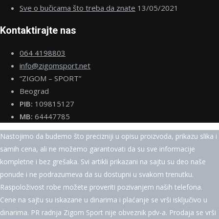
Sve o bučicama što treba da znate
13/05/2021
Kontaktirajte nas
064 4198803
info@zigomsport.net
“ZIGOM – SPORT”
Beograd
PIB:
109815127
MB:
64447785
Nastojimo da budemo što precizniji u opisu proizvoda, prikazu slika i
samih cena, ali ne možemo garantovati da su sve informacije
kompletne i bez grešaka. Svi artikli prikazani na sajtu su deo naše
ponude i ne podrazumeva da su dostupni u svakom trenutku.
Raspoloživost robe možete proveriti pozivanjem naših telefona.
Cene na sajtu su iskazane u dinarima i plaćanje se vrši isključivo u
dinarima. PR radnja Zigom Sport nije obveznik pdv-a. Prodaja se vrši