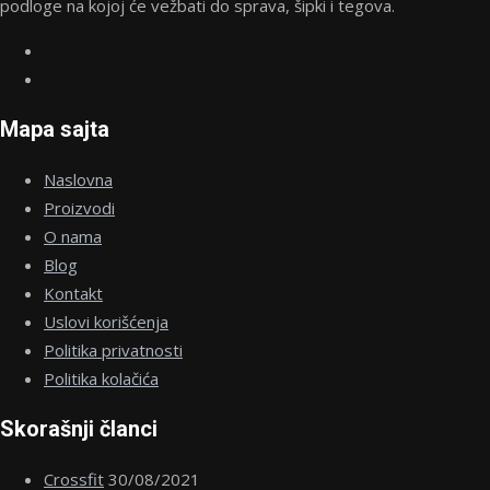
podloge na kojoj će vežbati do sprava, šipki i tegova.
Mapa sajta
Naslovna
Proizvodi
O nama
Blog
Kontakt
Uslovi korišćenja
Politika privatnosti
Politika kolačića
Skorašnji članci
Crossfit
30/08/2021