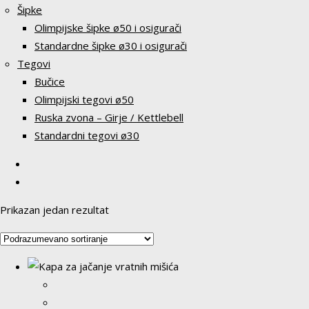
Šipke
Olimpijske šipke ø50 i osigurači
Standardne šipke ø30 i osigurači
Tegovi
Bučice
Olimpijski tegovi ø50
Ruska zvona – Girje / Kettlebell
Standardni tegovi ø30
Prikazan jedan rezultat