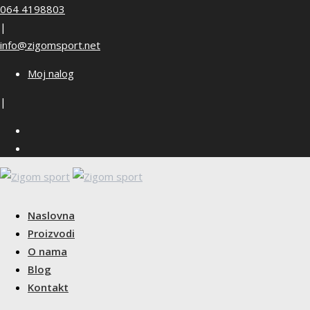
Skip
064 4198803
to
|
content
info@zigomsport.net
Moj nalog
|
Naslovna
Proizvodi
O nama
Blog
Kontakt