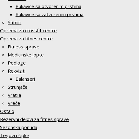
Rukavice sa otvorenim prstima
Rukavice sa zatvorenim prstima
Štitnici
Oprema za crossfit centre
Oprema za fitnes centre
Fitness sprave
Medicinske lopte
Podloge
Rekviziti
Balanseri
Strunjače
Vratila
Vreće
Ostalo
Rezervni delovi za fitnes sprave
Sezonska ponuda
Tegovi i šipke