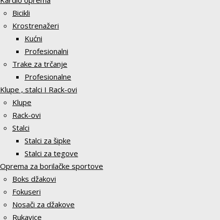
Kardio oprema
Bicikli
Krostrenažeri
Kućni
Profesionalni
Trake za trčanje
Profesionalne
Klupe , stalci I Rack-ovi
Klupe
Rack-ovi
Stalci
Stalci za šipke
Stalci za tegove
Oprema za borilačke sportove
Boks džakovi
Fokuseri
Nosači za džakove
Rukavice