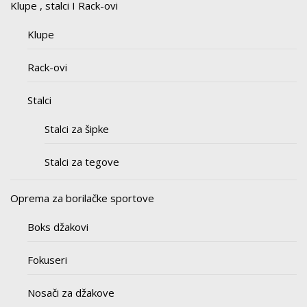
Klupe , stalci I Rack-ovi
Klupe
Rack-ovi
Stalci
Stalci za šipke
Stalci za tegove
Oprema za borilačke sportove
Boks džakovi
Fokuseri
Nosači za džakove