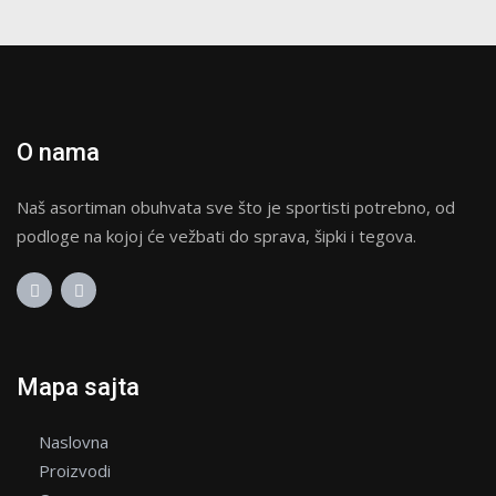
O nama
Naš asortiman obuhvata sve što je sportisti potrebno, od
podloge na kojoj će vežbati do sprava, šipki i tegova.
Mapa sajta
Naslovna
Proizvodi