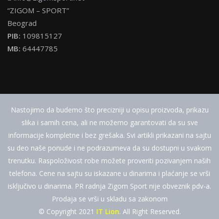
“ZIGOM – SPORT”
Beograd
PIB:
109815127
MB:
64447785
Nastojimo da budemo što precizniji u opisu proizvoda, prikazu
slika i samih cena, ali ne možemo garantovati da su sve
informacije kompletne i bez grešaka. Svi artikli prikazani na sajtu
su deo naše ponude i ne podrazumeva da su dostupni u svakom
trenutku. Raspoloživost robe možete proveriti pozivanjem naših
telefona. Cene na sajtu su iskazane u dinarima i plaćanje se vrši
isključivo u dinarima. PR radnja Zigom Sport nije obveznik pdv-a.
Prodaja se vrši u skladu sa zakonom
© Copyright 2021
IT Lion
. All Right Reserved.