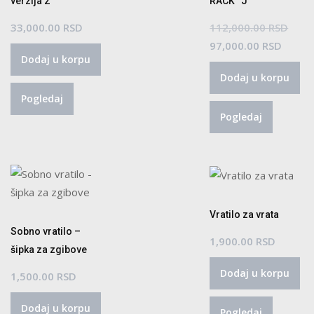
verzija 2
RACK “J”
Orig
33,000.00
RSD
112,000.00
RSD
Trenu
cena
97,000.00
RSD
Dodaj u korpu
cena
je
Dodaj u korpu
je:
bila:
Pogledaj
97,000
112,
Pogledaj
Vratilo za vrata
Sobno vratilo –
1,900.00
RSD
šipka za zgibove
Dodaj u korpu
1,500.00
RSD
Dodaj u korpu
Pogledaj