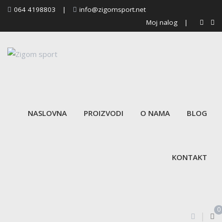
Skip
064 4198803
|
info@zigomsport.net
to
Moj nalog
|
content
NASLOVNA
PROIZVODI
O NAMA
BLOG
KONTAKT
0
|