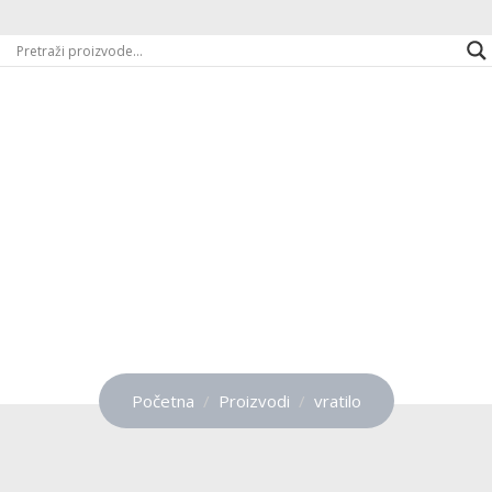
vratilo
Početna
Proizvodi
vratilo