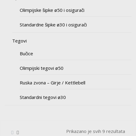
Olimpijske šipke ø50 i osigurači
Standardne šipke ø30 i osigurači
Tegovi
Bučice
Olimpijski tegovi ø50
Ruska zvona – Girje / Kettlebell
Standardni tegovi ø30
Prikazano je svih 9 rezultata