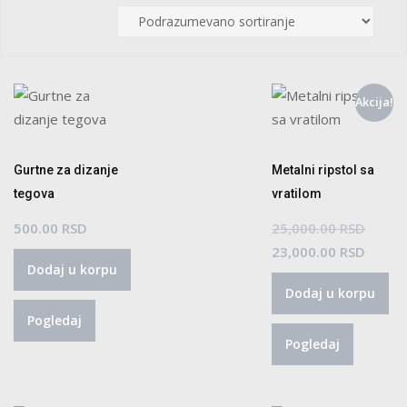
Akcija!
Gurtne za dizanje
Metalni ripstol sa
tegova
vratilom
Origin
500.00
RSD
25,000.00
RSD
cena
Trenu
23,000.00
RSD
Dodaj u korpu
je
cena
Dodaj u korpu
bila:
je:
Pogledaj
25,000
23,000
Pogledaj