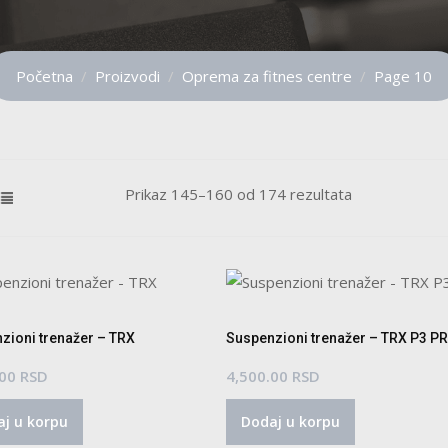
Početna
Proizvodi
Oprema za fitnes centre
Page 10
Prikaz 145–160 od 174 rezultata
zioni trenažer – TRX
Suspenzioni trenažer – TRX P3 P
.00
RSD
4,500.00
RSD
j u korpu
Dodaj u korpu