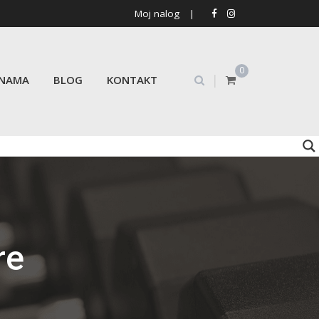
Moj nalog
|
0
|
 NAMA
BLOG
KONTAKT
re