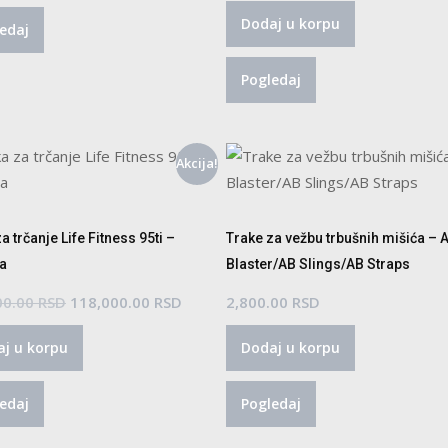
Dodaj u korpu
edaj
Pogledaj
Akcija!
a trčanje Life Fitness 95ti –
Trake za vežbu trbušnih mišića – 
a
Blaster/AB Slings/AB Straps
Originalna
Trenutna
00.00
RSD
118,000.00
RSD
2,800.00
RSD
cena
cena
j u korpu
Dodaj u korpu
je
je:
bila:
118,000.00 RSD.
edaj
Pogledaj
153,400.00 RSD.