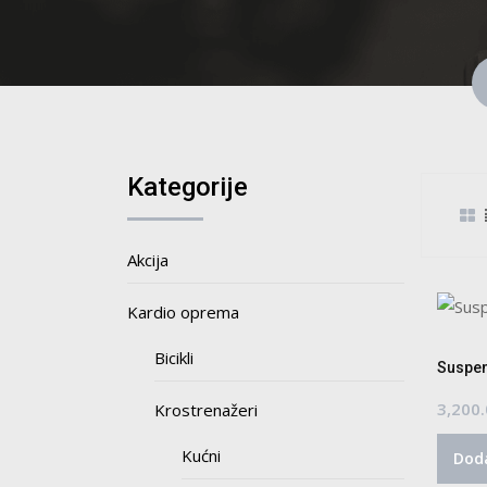
Kategorije
Akcija
Kardio oprema
Bicikli
Suspen
3,200
Krostrenažeri
Kućni
Doda