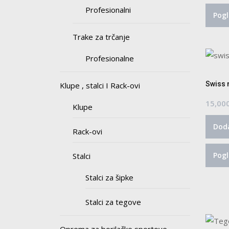
Profesionalni
Pogl
Trake za trčanje
Profesionalne
Swiss m
Klupe , stalci I Rack-ovi
15,00
Klupe
Doda
Rack-ovi
Pogl
Stalci
Stalci za šipke
Stalci za tegove