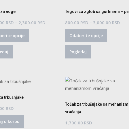
biti
izabrane
 za noge
Tegovi za zglob sa gurtnama – pa
na
Raspon
Ras
.00
RSD
–
2,300.00
RSD
800.00
RSD
–
3,000.00
RSD
stranici
Ovaj
cena:
Ovaj
cena
proizvoda.
erite opcije
Odaberite opcije
proizvod
od
proizvod
od
ima
1,150.00 RSD
ima
800
edaj
Pogledaj
više
do
više
do
varijanti.
2,300.00 RSD
varijanti.
3,00
Opcije
Opcije
mogu
mogu
biti
biti
izabrane
izabrane
na
na
za trbušnjake
stranici
stranici
Točak za trbušnjake sa mehaniz
.00
RSD
proizvoda.
proizvoda.
vraćanja
j u korpu
1,700.00
RSD