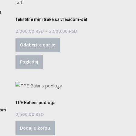
r
Tekstilne mini trake sa vrećicom-set
pon
Raspon
2,000.00
RSD
–
2,500.00
RSD
:
Ovaj
cena:
Odaberite opcije
proizvod
od
.00 RSD
ima
2,000.00 RSD
Pogledaj
više
do
0.00 RSD
varijanti.
2,500.00 RSD
Opcije
mogu
biti
izabrane
TPE Balans podloga
na
mom
2,500.00
RSD
stranici
proizvoda.
Dodaj u korpu