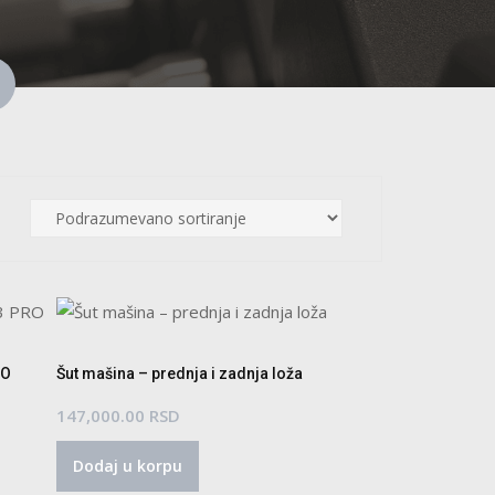
RO
Šut mašina – prednja i zadnja loža
147,000.00
RSD
Dodaj u korpu