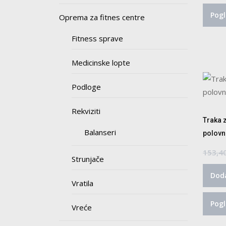
Pogl
Oprema za fitnes centre
Fitness sprave
Medicinske lopte
Podloge
Rekviziti
Traka z
Balanseri
polovn
153,4
Strunjače
Doda
Vratila
Pogl
Vreće