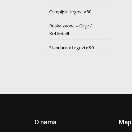
Olimpijski tegovi ø50
Ruska zvona – Girje /
Kettlebell
Standardni tegovi ø30
O nama
Mapa