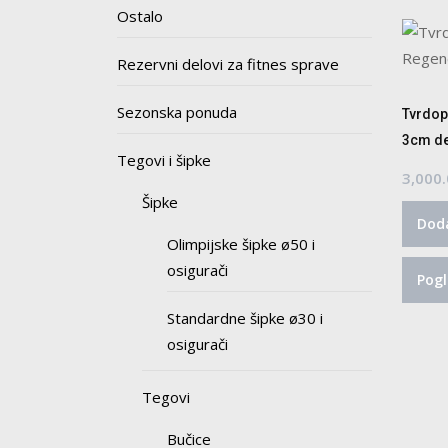
Ostalo
Rezervni delovi za fitnes sprave
Sezonska ponuda
Tvrdop
3cm de
Tegovi i šipke
3,000
Šipke
Doda
Olimpijske šipke ø50 i
osigurači
Pogl
Standardne šipke ø30 i
osigurači
Tegovi
Bučice