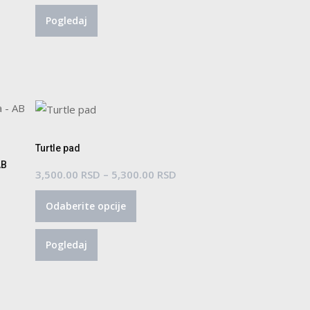
Pogledaj
Turtle pad
AB
Raspon
3,500.00
RSD
–
5,300.00
RSD
Ovaj
cena:
Odaberite opcije
proizvod
od
ima
3,500.00 RSD
Pogledaj
više
do
varijanti.
5,300.00 RSD
Opcije
mogu