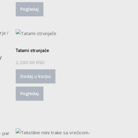
Pogledaj
Tatami strunjače
/
2,200.00
RSD
Dodaj u korpu
aspon
ena:
d
Pogledaj
,800.00 RSD
o
2,640.00 RSD