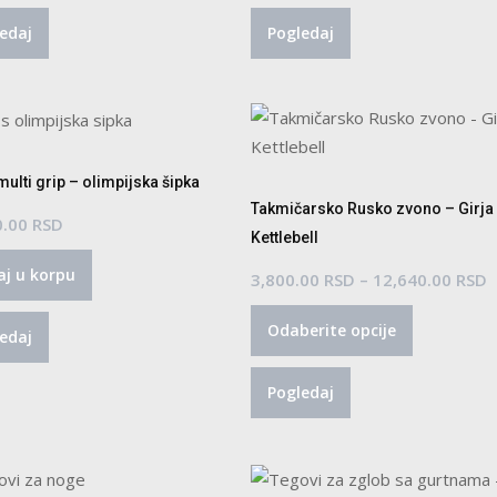
edaj
Pogledaj
ulti grip – olimpijska šipka
Takmičarsko Rusko zvono – Girja 
0.00
RSD
Kettlebell
j u korpu
R
3,800.00
RSD
–
12,640.00
RSD
Ovaj
c
Odaberite opcije
proizvod
o
edaj
ima
3
Pogledaj
više
d
varijanti.
1
Opcije
mogu