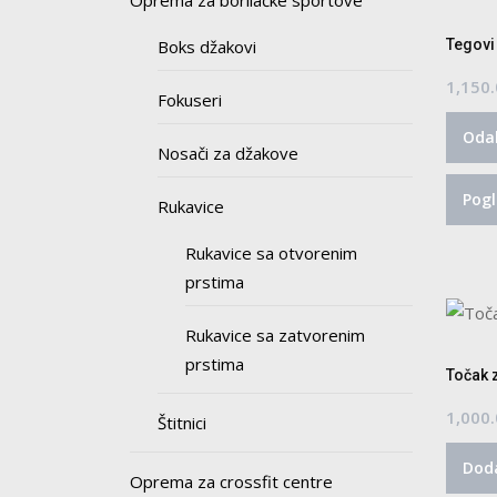
Oprema za borilačke sportove
Tegovi
Boks džakovi
1,150
Fokuseri
Odab
Nosači za džakove
Pogl
Rukavice
Rukavice sa otvorenim
prstima
Rukavice sa zatvorenim
prstima
Točak 
1,000
Štitnici
Doda
Oprema za crossfit centre