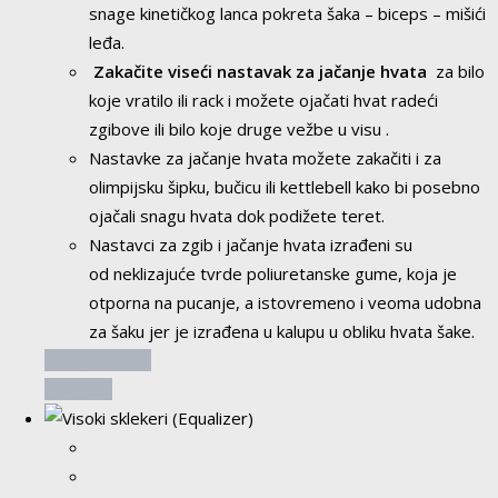
snage kinetičkog lanca pokreta šaka – biceps – mišići
proizvoda.
leđa.
Zakačite viseći nastavak za jačanje hvata
za bilo
koje vratilo ili rack i možete ojačati hvat radeći
zgibove ili bilo koje druge vežbe u visu .
Nastavke za jačanje hvata možete zakačiti i za
olimpijsku šipku, bučicu ili kettlebell kako bi posebno
ojačali snagu hvata dok podižete teret.
Nastavci za zgib i jačanje hvata izrađeni su
od neklizajuće tvrde poliuretanske gume, koja je
otporna na pucanje, a istovremeno i veoma udobna
za šaku jer je izrađena u kalupu u obliku hvata šake.
Dodaj u korpu
Pogledaj