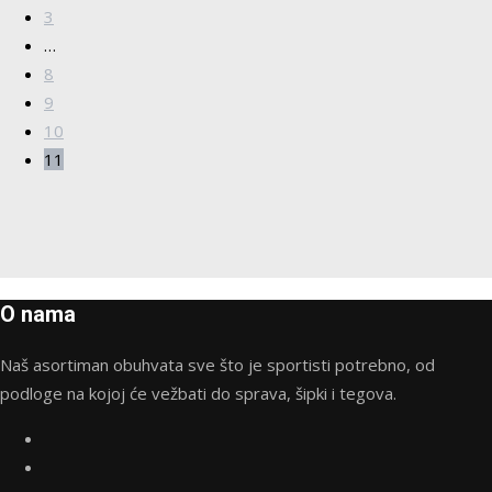
3
…
8
9
10
11
O nama
Naš asortiman obuhvata sve što je sportisti potrebno, od
podloge na kojoj će vežbati do sprava, šipki i tegova.