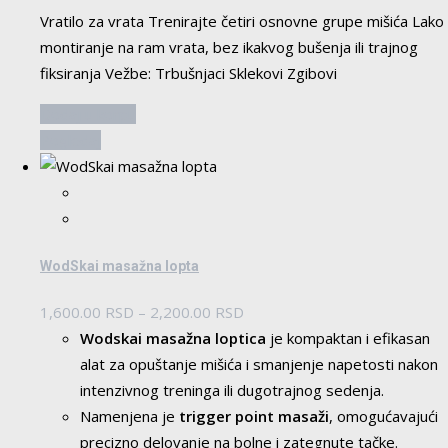
Vratilo za vrata Trenirajte četiri osnovne grupe mišića Lako
montiranje na ram vrata, bez ikakvog bušenja ili trajnog
fiksiranja Vežbe: Trbušnjaci Sklekovi Zgibovi
Dodaj u korpu
Pogledaj
WodSkai masažna lopta
Raspon
1,600.00
RSD
–
2,200.00
RSD
cena:
Wodskai masažna loptica
je kompaktan i efikasan
od
alat za opuštanje mišića i smanjenje napetosti nakon
1,600.00 RSD
intenzivnog treninga ili dugotrajnog sedenja.
do
Namenjena je
trigger point masaži
, omogućavajući
2,200.00 RSD
precizno delovanje na bolne i zategnute tačke.