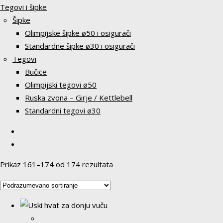
Tegovi i šipke
Šipke
Olimpijske šipke ø50 i osigurači
Standardne šipke ø30 i osigurači
Tegovi
Bučice
Olimpijski tegovi ø50
Ruska zvona – Girje / Kettlebell
Standardni tegovi ø30
Prikaz 161–174 od 174 rezultata