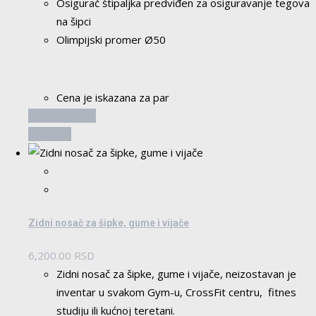
Osigurač štipaljka predviđen za osiguravanje tegova
na
na šipci
stranici
Olimpijski promer Ø50
proizvoda.
Cena je iskazana za par
Dodaj u korpu
Pogledaj
Zidni nosač za šipke, gume i vijače
6,200.00
RSD
Zidni nosač za šipke, gume i vijače, neizostavan je
inventar u svakom Gym-u, CrossFit centru, fitnes
studiju ili kućnoj teretani.