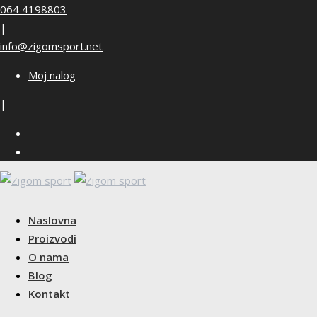
Skip
064 4198803
to
|
content
info@zigomsport.net
Moj nalog
|
Naslovna
Proizvodi
O nama
Blog
Kontakt