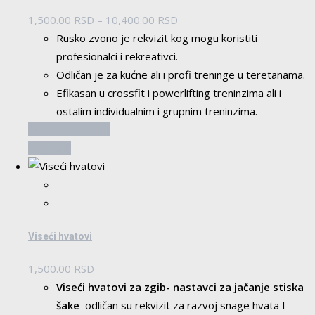
Raspon
1,500.00
RSD
–
10,400.00
RSD
cena:
Rusko zvono je rekvizit kog mogu koristiti
od
profesionalci i rekreativci.
1,500.00 RSD
Odličan je za kućne ali i profi treninge u teretanama.
do
Efikasan u crossfit i powerlifting treninzima ali i
10,400.00 RSD
ostalim individualnim i grupnim treninzima.
Ovaj
Odaberite opcije
proizvod
Pogledaj
ima
više
varijanti.
Opcije
Viseći hvatovi
mogu
biti
1,500.00
RSD
izabrane
Viseći hvatovi za zgib- nastavci za jačanje stiska
na
šake
odličan su rekvizit za razvoj snage hvata I
stranici