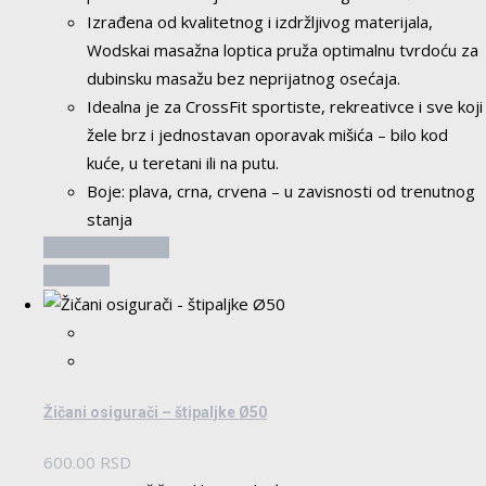
Izrađena od kvalitetnog i izdržljivog materijala,
Wodskai masažna loptica pruža optimalnu tvrdoću za
dubinsku masažu bez neprijatnog osećaja.
Idealna je za CrossFit sportiste, rekreativce i sve koji
žele brz i jednostavan oporavak mišića – bilo kod
kuće, u teretani ili na putu.
Boje: plava, crna, crvena – u zavisnosti od trenutnog
stanja
Ovaj
Odaberite opcije
proizvod
Pogledaj
ima
više
varijanti.
Opcije
Žičani osigurači – štipaljke Ø50
mogu
biti
600.00
RSD
izabrane