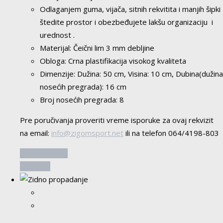
Odlaganjem guma, vijača, sitnih rekvitita i manjih šipki
štedite prostor i obezbeđujete lakšu organizaciju i
urednost .
Materijal: Čeični lim 3 mm debljine
Obloga: Crna plastifikacija visokog kvaliteta
Dimenzije: Dužina: 50 cm, Visina: 10 cm, Dubina(dužina
nosećih pregrada): 16 cm
Broj nosećih pregrada: 8
Pre poručivanja proveriti vreme isporuke za ovaj rekvizit
na email:
info@zigomsport.net
ili na telefon 064/4198-803
Dodaj u korpu
Pogledaj