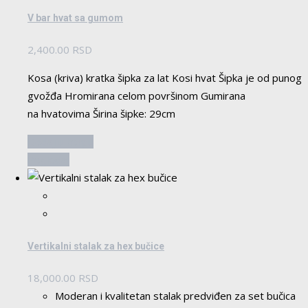
V bar hvat sa gumom
2,400.00
RSD
Kosa (kriva) kratka šipka za lat Kosi hvat Šipka je od punog
gvožđa Hromirana celom površinom Gumirana
na hvatovima Širina šipke: 29cm
Dodaj u korpu
Pogledaj
Vertikalni stalak za hex bučice
18,000.00
RSD
Moderan i kvalitetan stalak predviđen za set bučica