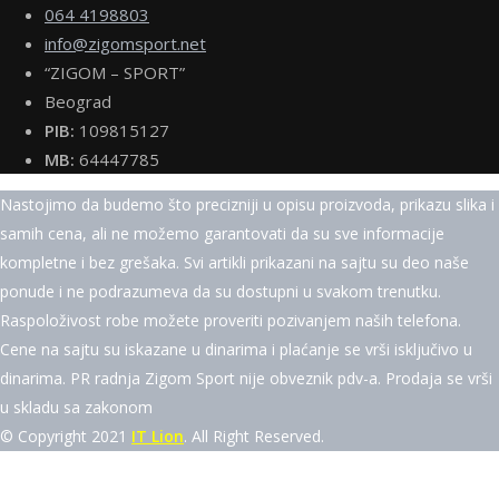
064 4198803
info@zigomsport.net
“ZIGOM – SPORT”
Beograd
PIB:
109815127
MB:
64447785
Nastojimo da budemo što precizniji u opisu proizvoda, prikazu slika i
samih cena, ali ne možemo garantovati da su sve informacije
kompletne i bez grešaka. Svi artikli prikazani na sajtu su deo naše
ponude i ne podrazumeva da su dostupni u svakom trenutku.
Raspoloživost robe možete proveriti pozivanjem naših telefona.
Cene na sajtu su iskazane u dinarima i plaćanje se vrši isključivo u
dinarima. PR radnja Zigom Sport nije obveznik pdv-a. Prodaja se vrši
u skladu sa zakonom
© Copyright 2021
IT Lion
. All Right Reserved.