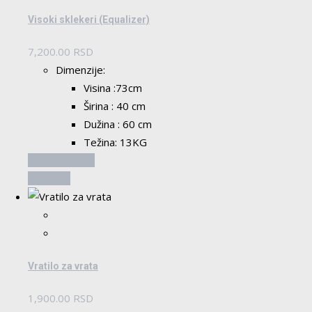
Visoki sklekeri (Equalizer)
7,200.00
RSD
Dimenzije:
Visina :73cm
Širina : 40 cm
Dužina : 60 cm
Težina: 13KG
Dodaj u korpu
Pogledaj
Vratilo za vrata
1,900.00
RSD