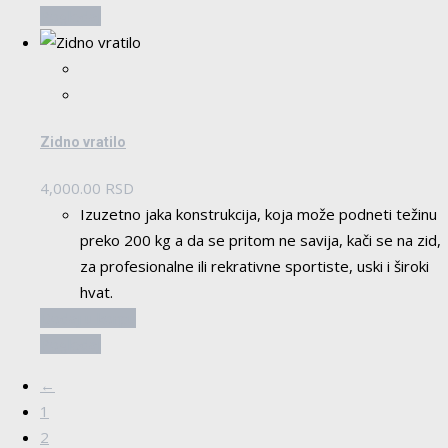
Pogledaj
Zidno vratilo
4,000.00
RSD
Izuzetno jaka konstrukcija, koja može podneti težinu
preko 200 kg a da se pritom ne savija, kači se na zid,
za profesionalne ili rekrativne sportiste, uski i široki
hvat.
Dodaj u korpu
Pogledaj
←
1
2