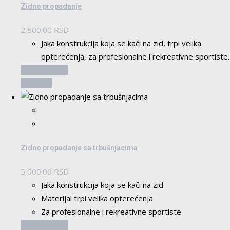
Zidno propadanje
2,800.00
RSD
Jaka konstrukcija koja se kači na zid, trpi velika
opterećenja, za profesionalne i rekreativne sportiste.
Pročitajte još
Pogledaj
Zidno propadanje sa trbušnjacima
5,000.00
RSD
Jaka konstrukcija koja se kači na zid
Materijal trpi velika opterećenja
Za profesionalne i rekreativne sportiste
Pročitajte još