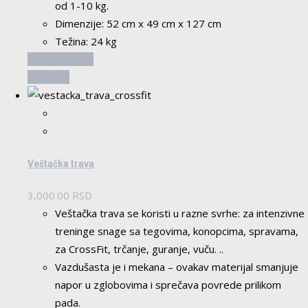
od 1-10 kg.
Dimenzije: 52 cm x 49 cm x 127 cm
Težina: 24 kg
Dodaj u korpu
Pogledaj
Veštačka trava
3,000.00
RSD
Veštačka trava se koristi u razne svrhe: za intenzivne
treninge snage sa tegovima, konopcima, spravama,
za CrossFit, trčanje, guranje, vuču. ..
Vazdušasta je i mekana – ovakav materijal smanjuje
napor u zglobovima i sprečava povrede prilikom
pada.