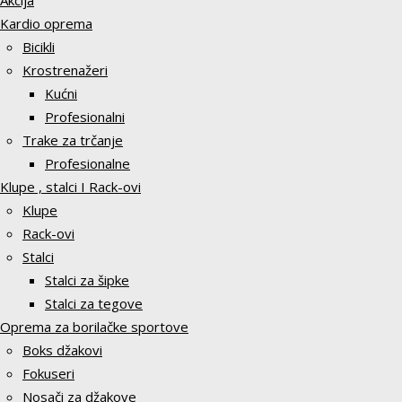
Akcija
Kardio oprema
Bicikli
Krostrenažeri
Kućni
Profesionalni
Trake za trčanje
Profesionalne
Klupe , stalci I Rack-ovi
Klupe
Rack-ovi
Stalci
Stalci za šipke
Stalci za tegove
Oprema za borilačke sportove
Boks džakovi
Fokuseri
Nosači za džakove