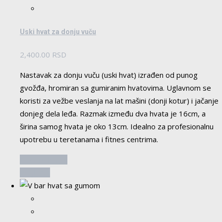
Uski hvat za donju vuču
2,400.00
RSD
Nastavak za donju vuču (uski hvat) izrađen od punog
gvožđa, hromiran sa gumiranim hvatovima. Uglavnom se
koristi za vežbe veslanja na lat mašini (donji kotur) i jačanje
donjeg dela leđa. Razmak između dva hvata je 16cm, a
širina samog hvata je oko 13cm. Idealno za profesionalnu
upotrebu u teretanama i fitnes centrima.
Dodaj u korpu
Pogledaj