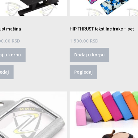
rust mašina
HIP THRUST tekstilne trake – set
00.00
RSD
1,500.00
RSD
j u korpu
Dodaj u korpu
edaj
Pogledaj