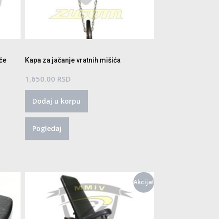
oče
Kapa za jačanje vratnih mišića
aspon
1,650.00
RSD
ena:
Dodaj u korpu
d
,200.00 RSD
Pogledaj
o
5,000.00 RSD
Akcija!