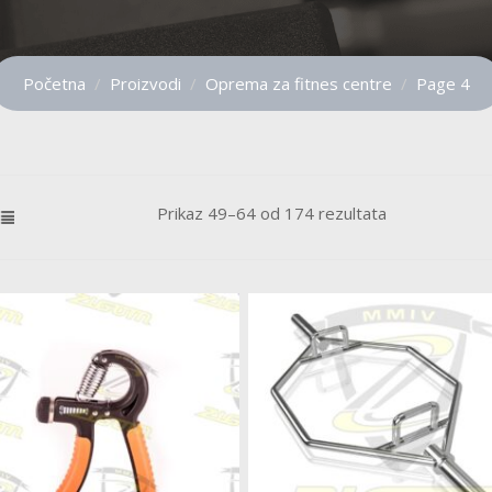
Početna
Proizvodi
Oprema za fitnes centre
Page 4
Prikaz 49–64 od 174 rezultata