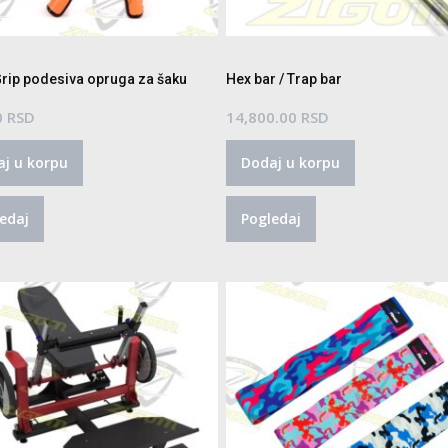
rip podesiva opruga za šaku
Hex bar / Trap bar
0
RSD
14,800.00
RSD
j u korpu
Dodaj u korpu
edaj
Pogledaj