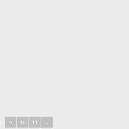
…
9
10
11
→