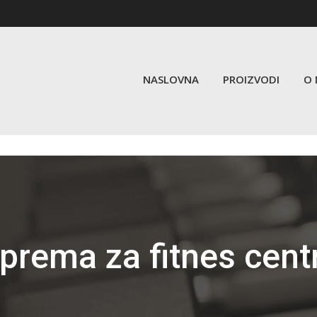
NASLOVNA
PROIZVODI
O
prema za fitnes cent