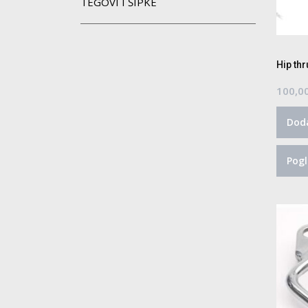
TEGOVI I ŠIPKE
Hip th
100,0
Doda
Pogl