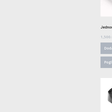
Jednor
1,500
Doda
Pogl