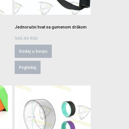
Jednoručni hvat sa gumenom drškom
560.00
RSD
Dodaj u korpu
Pogledaj