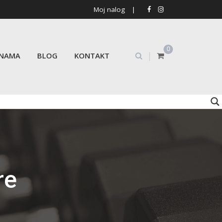
Moj nalog
|
0
|
 NAMA
BLOG
KONTAKT
re