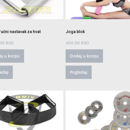
učni nastavak za hvat
Joga blok
.00
RSD
450.00
RSD
j u korpu
Dodaj u korpu
edaj
Pogledaj