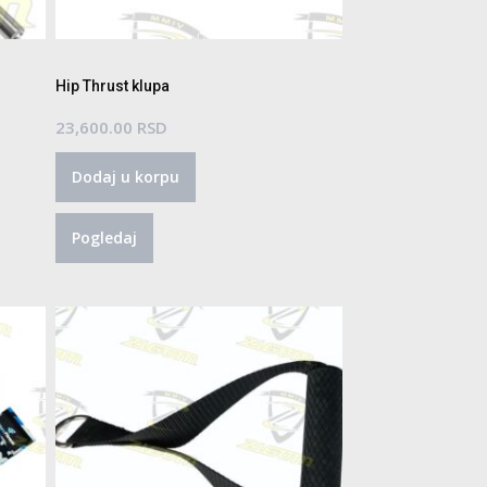
Hip Thrust klupa
23,600.00
RSD
Dodaj u korpu
Pogledaj