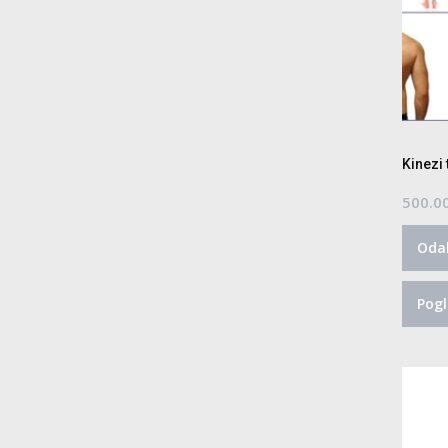
Kinezi 
500.0
Odab
Pogl