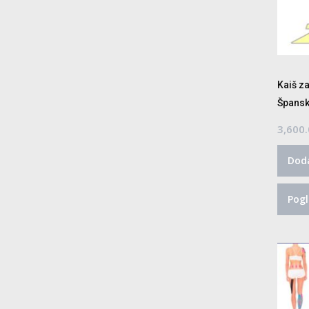
Kaiš za
Špansk
3,600
Doda
Pogl