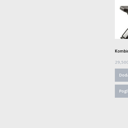
Kombin
29,50
Doda
Pogl